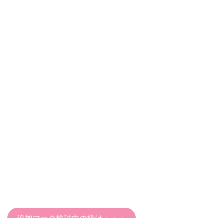
追加マーク検討中の枠は・・・