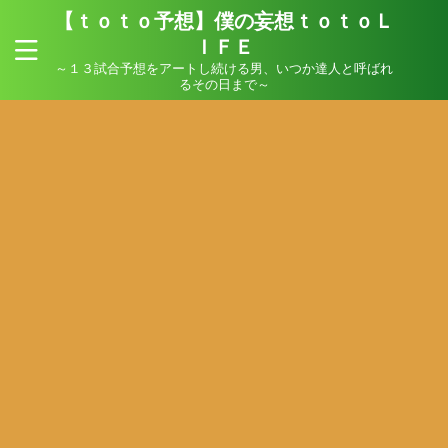
【ｔｏｔｏ予想】僕の妄想ｔｏｔｏＬ
ＩＦＥ
～１３試合予想をアートし続ける男、いつか達人と呼ばれ
るその日まで～