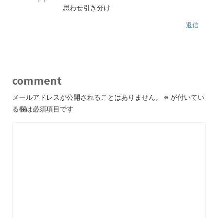
思わせ引き分け
返信
comment
メールアドレスが公開されることはありません。
※
が付いてい
る欄は必須項目です