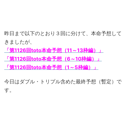
昨日まで以下のとおり３回に分けて、本命予想して
きましたが、
「第1126回toto本命予想（11～13枠編）」
「第1126回toto本命予想（6～10枠編）
」
「第1126回toto本命予想（1～5枠編）」
今日はダブル・トリプル含めた最終予想（暫定）で
す。