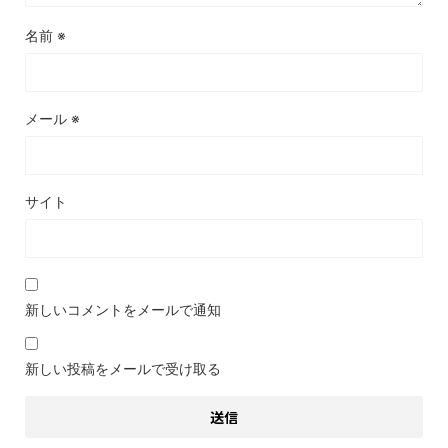
名前
※
メール
※
サイト
新しいコメントをメールで通知
新しい投稿をメールで受け取る