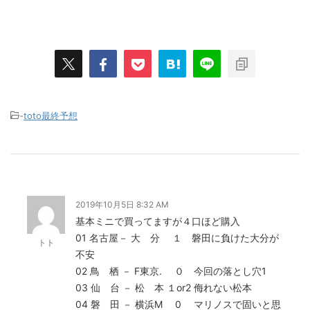
-
toto最終予想
2019年10月5日 8:32 AM
基本ミニで買ってますが４口ほど購入
01 名古屋－ 大 分 １ 磐田に負けた大分が
トト
不安
02 鳥 栖 － F東京. ０ 今回の落とし穴1
03 仙 台 － 松 本 １or2 侮れない松本
04 磐 田 － 横浜M 0 マリノスで固いと思