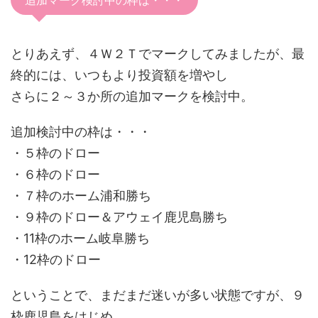
とりあえず、４Ｗ２Ｔでマークしてみましたが、最
終的には、いつもより投資額を増やし
さらに２～３か所の追加マークを検討中。
追加検討中の枠は・・・
・５枠のドロー
・６枠のドロー
・７枠のホーム浦和勝ち
・９枠のドロー＆アウェイ鹿児島勝ち
・11枠のホーム岐阜勝ち
・12枠のドロー
ということで、まだまだ迷いが多い状態ですが、９
枠鹿児島をはじめ