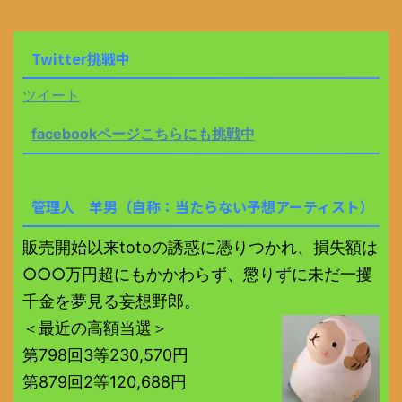
Twitter挑戦中
ツイート
facebookページこちらにも挑戦中
管理人 羊男（自称：当たらない予想アーティスト）
販売開始以来totoの誘惑に憑りつかれ、損失額は
○○○万円超にもかかわらず、懲りずに未だ一攫
千金を夢見る妄想野郎。
＜最近の高額当選＞
第798回3等230,570円
第879回2等120,688円