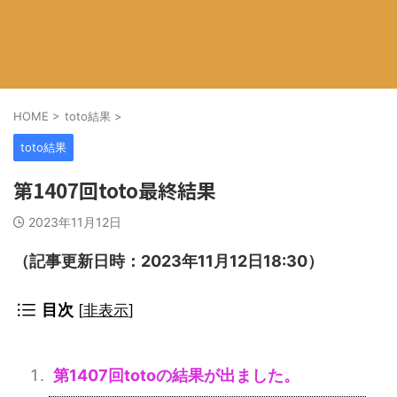
HOME
>
toto結果
>
toto結果
第1407回toto最終結果
2023年11月12日
（記事更新日時：2023年11月12日18:30）
目次
[
非表示
]
第1407回totoの結果が出ました。