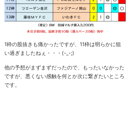
1枠の股抜きも痛かったですが、11枠は明らかに狙
い過ぎましたねぇ・・・(-_-;)
他の予想がまずまずだったので、もったいなかった
ですが、悪くない感触を何とか次に繋ぎたいところ
です。