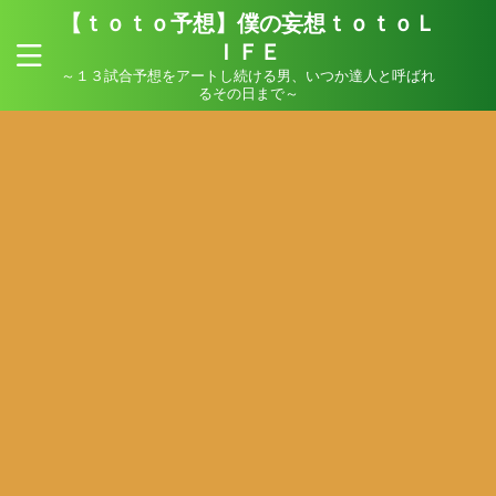
【ｔｏｔｏ予想】僕の妄想ｔｏｔｏＬ
ＩＦＥ
～１３試合予想をアートし続ける男、いつか達人と呼ばれ
るその日まで～