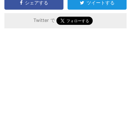
シェアする
ツイートする
Twitter で