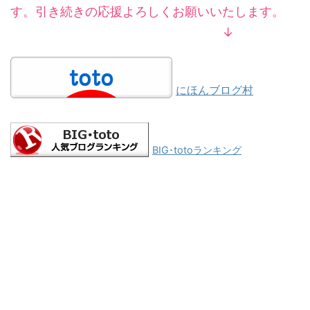
す。引き続きの応援よろしくお願いいたします。
↓
にほんブログ村
BIG･totoランキング