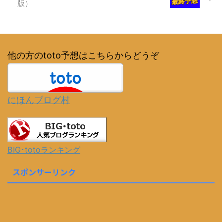
版）
他の方のtoto予想はこちらからどうぞ
にほんブログ村
BIG･totoランキング
スポンサーリンク