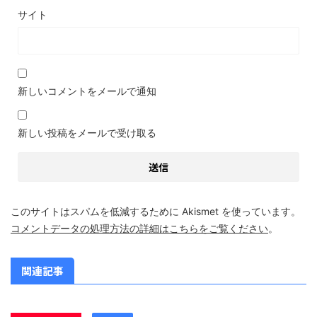
サイト
新しいコメントをメールで通知
新しい投稿をメールで受け取る
このサイトはスパムを低減するために Akismet を使っています。
コメントデータの処理方法の詳細はこちらをご覧ください
。
関連記事