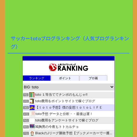
サッカーtotoブログランキング（人気ブログランキン
グ）
ランキング
ポイント
ブロ画
toto １等当ててナンボのもんじゃ!!
1位
toto費用をポイントサイトで稼ぐブログ
2位
【ｔｏｔｏ予想】僕の妄想ｔｏｔｏＬＩＦＥ
3位
toto予想 データと分析・・最後は運！
4位
toto費用をアンケートサイトで稼ぐブログ
5位
鳩胸男の今夜もトトカルチョ
6位
BlackのJリーグ勝敗予想【ブックメーカーで一攫千金】
7位