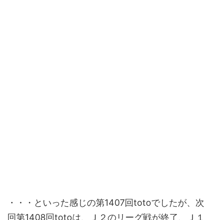
・・・といった感じの第1407回totoでしたが、次
回第1408回totoは、Ｊ２のリーグ戦が終了、Ｊ１