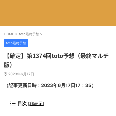
HOME
>
toto最終予想
>
toto最終予想
【確定】第1374回toto予想（最終マルチ
版）
2023年6月17日
（記事更新日時：2023年6月17日17：35）
目次
[
非表示
]