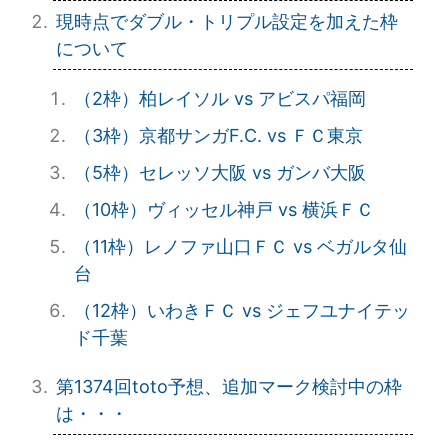
現時点でダブル・トリプル設定を加えた枠
について
（2枠）柏レイソル vs アビスパ福岡
（3枠）京都サンガF.C. vs ＦＣ東京
（5枠）セレッソ大阪 vs ガンバ大阪
（10枠）ヴィッセル神戸 vs 横浜ＦＣ
（11枠）レノファ山口ＦＣ vs ベガルタ仙
台
（12枠）いわきＦＣ vs ジェフユナイテッ
ド千葉
第1374回toto予想、追加マーク検討中の枠
は・・・