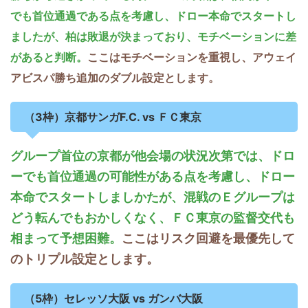
でも首位通過である点を考慮し、ドロー本命でスタートし
ましたが、柏は敗退が決まっており、モチベーションに差
があると判断。
ここはモチベーションを重視し、アウェイ
アビスパ勝ち追加のダブル設定とします。
（3枠）京都サンガF.C. vs ＦＣ東京
グループ首位の京都が他会場の状況次第では、ドロ
ーでも首位通過の可能性がある点を考慮し、ドロー
本命でスタートしましかたが、混戦のＥグループは
どう転んでもおかしくなく、ＦＣ東京の監督交代も
相まって予想困難。
ここはリスク回避を最優先して
のトリプル設定とします。
（5枠）セレッソ大阪 vs ガンバ大阪