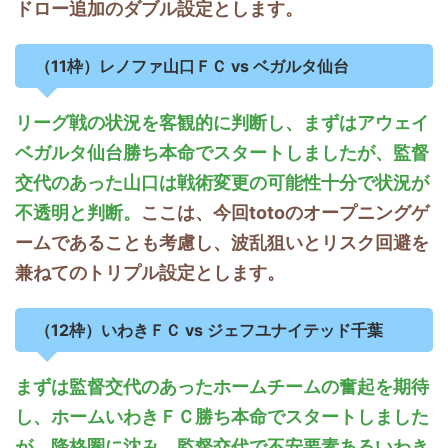
ドロー追加のダブル設定とします。
（11枠）レノファ山口ＦＣ vs ベガルタ仙台
リーグ戦の状況を客観的に判断し、まずはアウェイ
ベガルタ仙台勝ち本命でスタートしましたが、監督
交代のあった山口は戦術変更の可能性十分で状況が
不透明と判断。
ここは、今回totoのオープニングゲ
ームであることも考慮し、波乱狙いとリスク回避を
兼ねてのトリプル設定とします。
（12枠）いわきＦＣ vs ジェフユナイテッド千葉
まずは監督交代のあったホームチームの奮起を期待
し、ホームいわきＦＣ勝ち本命でスタートしました
が、降格圏に沈み、監督交代で不安要素あるいわき