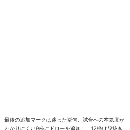
最後の追加マークは迷った挙句、試合への本気度が
わかりにくい9枠にドローを追加し、12枠は股抜き