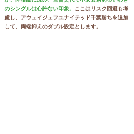
のシングルは心許ない印象。
ここはリスク回避も考
慮し、アウェイジェフユナイテッド千葉勝ちを追加
して、両端抑えのダブル設定とします。