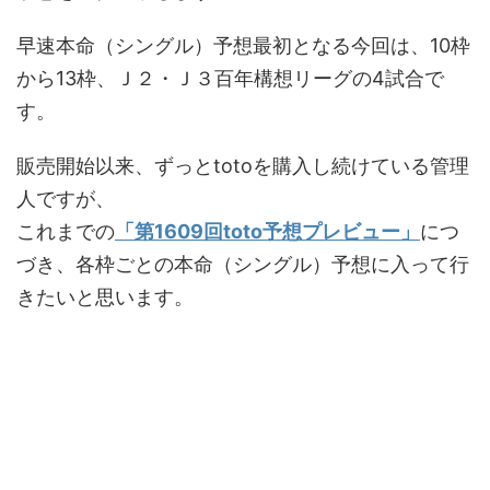
早速本命（シングル）予想最初となる今回は、10枠
から13枠、Ｊ２・Ｊ３百年構想リーグの4試合で
す。
販売開始以来、ずっとtotoを購入し続けている管理
人ですが、
これまでの
「第1609回toto予想プレビュー」
につ
づき、各枠ごとの本命（シングル）予想に入って行
きたいと思います。