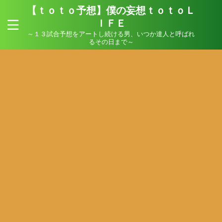
【ｔｏｔｏ予想】僕の妄想ｔｏｔｏＬ
ＩＦＥ
～１３試合予想をアートし続ける男、いつか達人と呼ばれ
るその日まで～