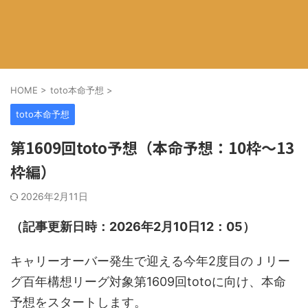
HOME
>
toto本命予想
>
toto本命予想
第1609回toto予想（本命予想：10枠～13
枠編）
2026年2月11日
（記事更新日時：2026年2月10日12：05）
キャリーオーバー発生で迎える今年2度目のＪリー
グ百年構想リーグ対象第1609回totoに向け、本命
予想をスタートします。