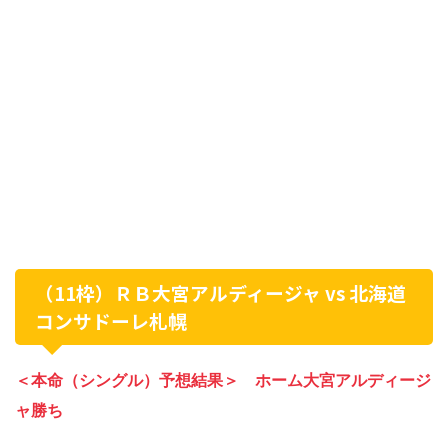
（11枠）ＲＢ大宮アルディージャ vs 北海道
コンサドーレ札幌
＜本命（シングル）予想結果＞ ホーム大宮アルディージ
ャ勝ち