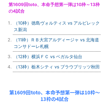
第1609回toto、本命予想第一弾は10枠～13枠
の4試合
（10枠）徳島ヴォルティス vs アルビレック
ス新潟
（11枠）ＲＢ大宮アルディージャ vs 北海道
コンサドーレ札幌
（12枠）横浜ＦＣ vs ベガルタ仙台
（13枠）栃木シティ vs ブラウブリッツ秋田
第1609回toto、本命予想第一弾は10枠～
13枠の4試合