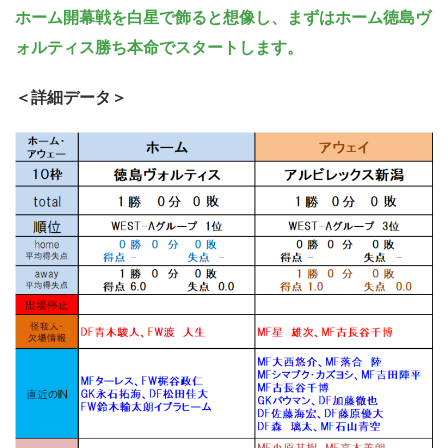
ホーム開幕戦を白星で飾ると想像し、まずはホーム徳島ヴ
ォルティス勝ち本命でスタートします。
＜詳細データ＞