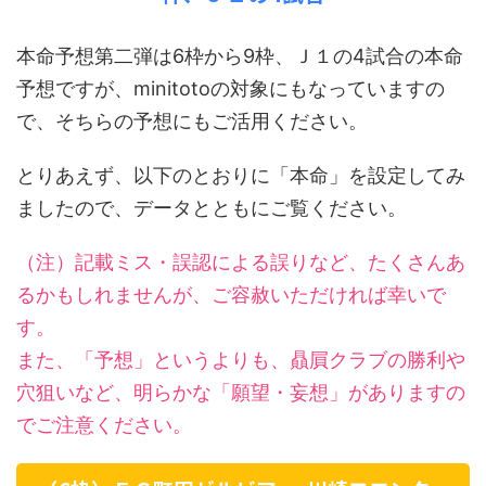
本命予想第二弾は6枠から9枠、Ｊ１の4試合の本命
予想ですが、minitotoの対象にもなっていますの
で、そちらの予想にもご活用ください。
とりあえず、以下のとおりに「本命」を設定してみ
ましたので、データとともにご覧ください。
（注）記載ミス・誤認による誤りなど、たくさんあ
るかもしれませんが、ご容赦いただければ幸いで
す。
また、「予想」というよりも、贔屓クラブの勝利や
穴狙いなど、明らかな「願望・妄想」がありますの
でご注意ください。