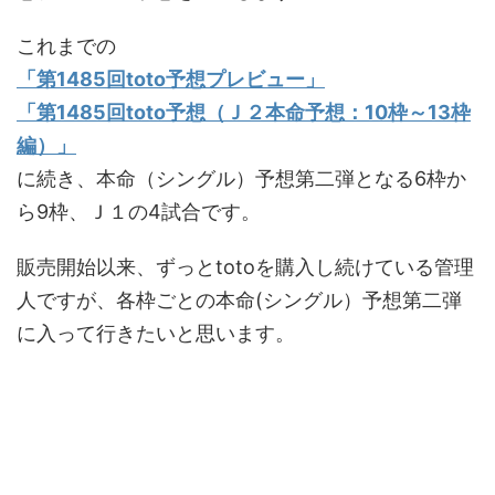
これまでの
「第1485回toto予想プレビュー」
「第1485回toto予想（Ｊ２本命予想：10枠～13枠
編）」
に続き、本命（シングル）予想第二弾となる6枠か
ら9枠、Ｊ１の4試合です。
販売開始以来、ずっとtotoを購入し続けている管理
人ですが、各枠ごとの本命(シングル）予想第二弾
に入って行きたいと思います。