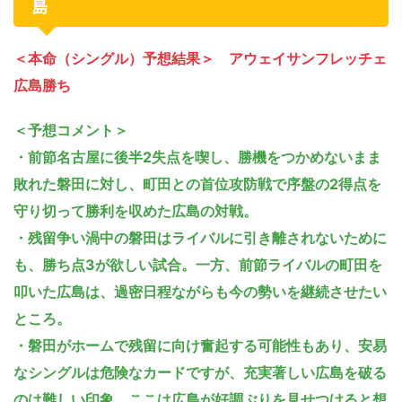
島
＜本命（シングル）予想結果＞ アウェイサンフレッチェ
広島勝ち
＜予想コメント＞
・前節名古屋に後半2失点を喫し、勝機をつかめないまま
敗れた磐田に対し、町田との首位攻防戦で序盤の2得点を
守り切って勝利を収めた広島の対戦。
・残留争い渦中の磐田はライバルに引き離されないために
も、勝ち点3が欲しい試合。一方、前節ライバルの町田を
叩いた広島は、過密日程ながらも今の勢いを継続させたい
ところ。
・磐田がホームで残留に向け奮起する可能性もあり、安易
なシングルは危険なカードですが、充実著しい広島を破る
のは難しい印象。ここは広島が好調ぶりを見せつけると想