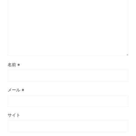
名前
※
メール
※
サイト