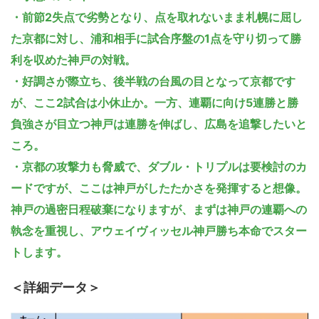
・前節2失点で劣勢となり、点を取れないまま札幌に屈し
た京都に対し、浦和相手に試合序盤の1点を守り切って勝
利を収めた神戸の対戦。
・好調さが際立ち、後半戦の台風の目となって京都です
が、ここ2試合は小休止か。一方、連覇に向け5連勝と勝
負強さが目立つ神戸は連勝を伸ばし、広島を追撃したいと
ころ。
・京都の攻撃力も脅威で、ダブル・トリプルは要検討のカ
ードですが、ここは神戸がしたたかさを発揮すると想像。
神戸の過密日程破棄になりますが、まずは神戸の連覇への
執念を重視し、アウェイヴィッセル神戸勝ち本命でスター
トします。
＜詳細データ＞