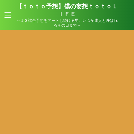
【ｔｏｔｏ予想】僕の妄想ｔｏｔｏＬ
ＩＦＥ
～１３試合予想をアートし続ける男、いつか達人と呼ばれ
るその日まで～