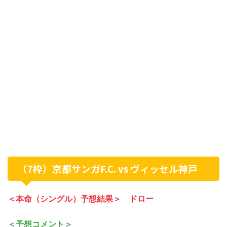
（7枠）京都サンガF.C. vs ヴィッセル神戸
＜本命（シングル）予想結果＞ ドロー
＜予想コメント＞