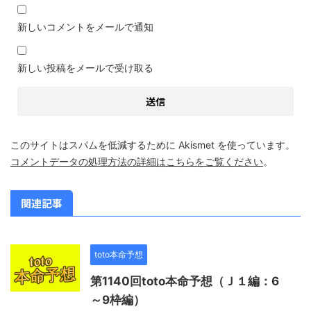
新しいコメントをメールで通知
新しい投稿をメールで受け取る
このサイトはスパムを低減するために Akismet を使っています。
コメントデータの処理方法の詳細はこちらをご覧ください
。
関連記事
toto本命予想
第1140回toto本命予想（Ｊ１編：6
～9枠編）