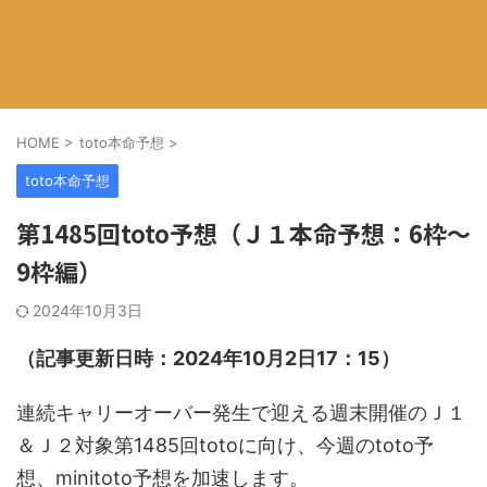
HOME
>
toto本命予想
>
toto本命予想
第1485回toto予想（Ｊ１本命予想：6枠～
9枠編）
2024年10月3日
（記事更新日時：2024年10月2日17：15）
連続キャリーオーバー発生で迎える週末開催のＪ１
＆Ｊ２対象第1485回totoに向け、今週のtoto予
想、minitoto予想を加速します。