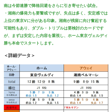
南は今節連勝で降格回避をさらに引き寄せたい試合。
・湘南の爆発力も要警戒ですが、失点は多く、安定感では
上位の東京Ⅴに分がある印象。湘南が残留に向け奮起する
可能性もあり、ダブル・トリプルは要検討のカードです
が、まずは安定した内容を重視し、ホーム東京ヴェルディ
勝ち本命でスタートします。
＜詳細データ＞