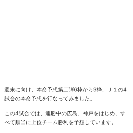
週末に向け、本命予想第二弾6枠から9枠、Ｊ１の4
試合の本命予想を行なってみました。
この4試合では、連勝中の広島、神戸をはじめ、す
べて順当に上位チーム勝利を予想しています。