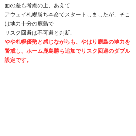
面の差も考慮の上、あえて
アウェイ札幌勝ち本命でスタートしましたが、そこ
は地力十分の鹿島で
リスク回避は不可避と判断。
やや札幌優勢と感じながらも、やはり鹿島の地力を
警戒し、ホーム鹿島勝ち追加でリスク回避のダブル
設定です。