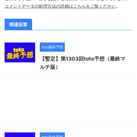
コメントデータの処理方法の詳細はこちらをご覧ください
。
関連記事
toto最終予想
【暫定】第1303回toto予想（最終マ
ルチ版）
toto最終予想