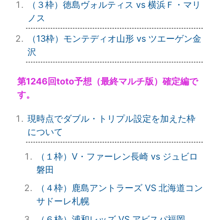
（３枠）徳島ヴォルティス vs 横浜Ｆ・マリ
ノス
（13枠）モンテディオ山形 vs ツエーゲン金
沢
第1246回toto予想（最終マルチ版）確定編で
す。
現時点でダブル・トリプル設定を加えた枠
について
（１枠）Ⅴ・ファーレン長崎 vs ジュビロ
磐田
（４枠）鹿島アントラーズ VS 北海道コン
サドーレ札幌
（６枠）浦和レッズ VS アビスパ福岡