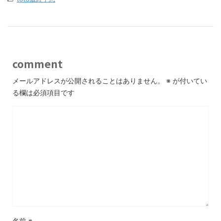
comment
メールアドレスが公開されることはありません。
※
が付いてい
る欄は必須項目です
名前
※