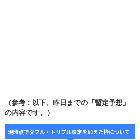
（参考：以下、昨日までの「暫定予想」
の内容です。）
現時点でダブル・トリプル設定を加えた枠について