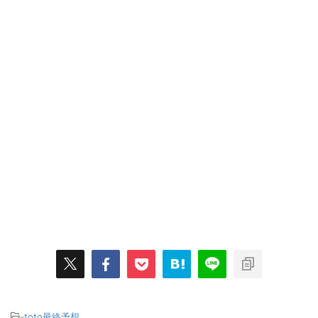
-
toto最終予想