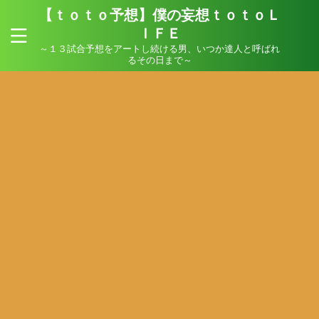
【ｔｏｔｏ予想】僕の妄想ｔｏｔｏＬ
ＩＦＥ
～１３試合予想をアートし続ける男、いつか達人と呼ばれ
るその日まで～