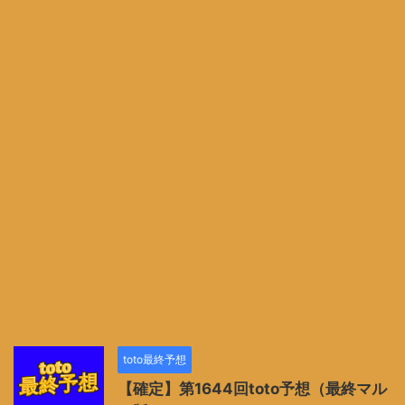
toto最終予想
【確定】第1644回toto予想（最終マル