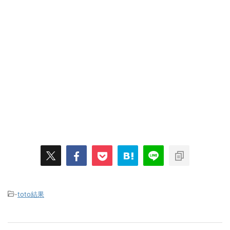
-
toto結果