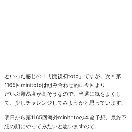
といった感じの「再開後初toto」ですが、次回第
1165回minitotoは組み合わせ的に今回より
だいぶ難易度が高そうなので、当選に気をよくし
て、少しチャレンジしてみようかと思っています。
明日から第1165回海外minitotoの本命予想、最終予
想の順にやってみたいと思いますので、