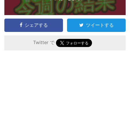
シェアする
ツイートする
Twitter で