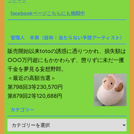
ツイート
facebookページこちらにも挑戦中
管理人 羊男（自称：当たらない予想アーティスト）
販売開始以来totoの誘惑に憑りつかれ、損失額は
○○○万円超にもかかわらず、懲りずに未だ一攫
千金を夢見る妄想野郎。
＜最近の高額当選＞
第798回3等230,570円
第879回2等120,688円
カテゴリー