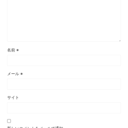
名前
※
メール
※
サイト