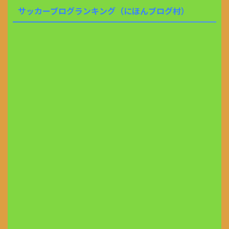
サッカーブログランキング（にほんブログ村）