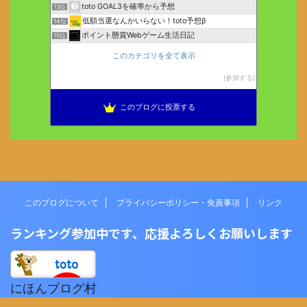
toto GOAL3を確率から予想
13位
低額当選なんかいらない！toto予想β
14位
ポイント懸賞Webゲーム生活日記
15位
このカテゴリを全て表示
参加する
このブログに投票する
このブログについて
プライバシーポリシー・免責事項
リンク
ランキング参加中です、応援よろしくお願いします
にほんブログ村