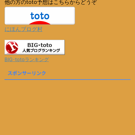
他の方のtoto予想はこちらからどうぞ
にほんブログ村
BIG･totoランキング
スポンサーリンク