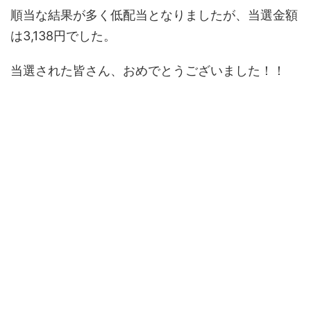
順当な結果が多く低配当となりましたが、当選金額
は3,138円でした。
当選された皆さん、おめでとうございました！！