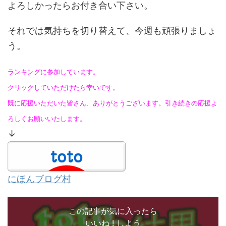
よろしかったらお付き合い下さい。
それでは気持ちを切り替えて、今週も頑張りましょ
う。
ランキングに参加しています。
クリックしていただけたら幸いです。
既に応援いただいた皆さん、ありがとうございます。引き続きの応援よ
ろしくお願いいたします。
↓
にほんブログ村
この記事が気に入ったら
いいね ! しよう