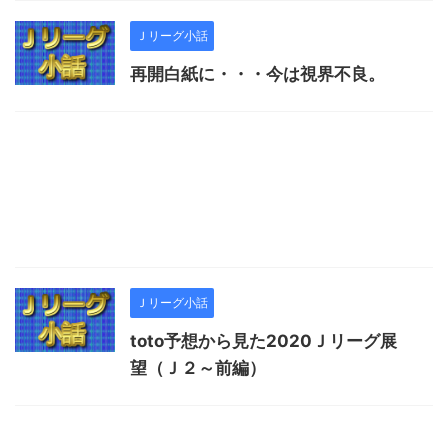
Ｊリーグ小話
再開白紙に・・・今は視界不良。
Ｊリーグ小話
toto予想から見た2020Ｊリーグ展
望（Ｊ２～前編）