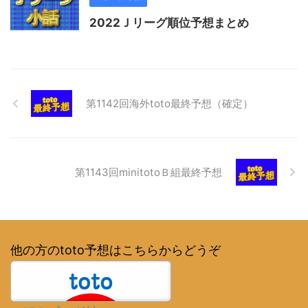
2022Ｊリーグ順位予想まとめ
第1142回海外toto最終予想（確定）
第1143回minitotoＢ組最終予想
他の方のtoto予想はこちらからどうぞ