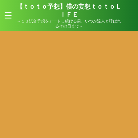
【ｔｏｔｏ予想】僕の妄想ｔｏｔｏＬ
ＩＦＥ
～１３試合予想をアートし続ける男、いつか達人と呼ばれ
るその日まで～