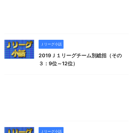
Ｊリーグ小話
2019Ｊ１リーグチーム別総括（その
３：9位～12位）
Ｊリーグ小話