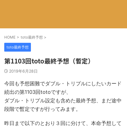
HOME
>
toto最終予想
>
toto最終予想
第1103回toto最終予想（暫定）
2019年6月28日
今回も予想困難でダブル・トリプルにしたいカード
続出の第1103回totoですが、
ダブル・トリプル設定も含めた最終予想、まだ途中
段階で暫定ですが行ってみます。
昨日まで以下のとおり３回に分けて、本命予想して