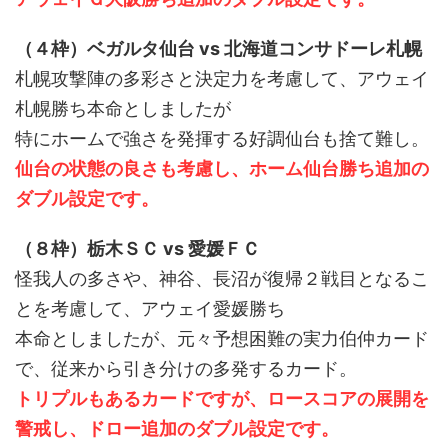
（４枠）ベガルタ仙台 vs 北海道コンサドーレ札幌
札幌攻撃陣の多彩さと決定力を考慮して、アウェイ
札幌勝ち本命としましたが
特にホームで強さを発揮する好調仙台も捨て難し。
仙台の状態の良さも考慮し、ホーム仙台勝ち追加の
ダブル設定です。
（８枠）栃木ＳＣ vs 愛媛ＦＣ
怪我人の多さや、神谷、長沼が復帰２戦目となるこ
とを考慮して、アウェイ愛媛勝ち
本命としましたが、元々予想困難の実力伯仲カード
で、従来から引き分けの多発するカード。
トリプルもあるカードですが、ロースコアの展開を
警戒し、ドロー追加のダブル設定です。