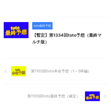
toto最終予想
【暫定】第1334回toto予想（最終マ
ルチ版）
第1103回toto本命予想（1～5枠編）
第1103回toto最終予想（確定）