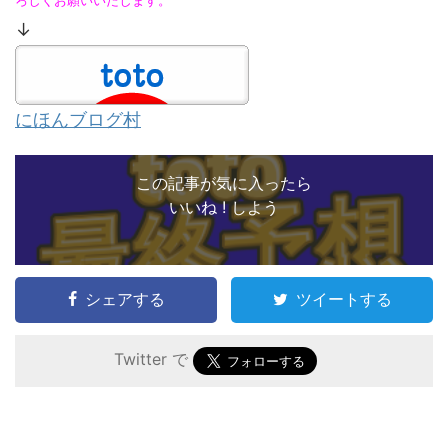
↓
にほんブログ村
この記事が気に入ったら
いいね ! しよう
シェアする
ツイートする
Twitter で