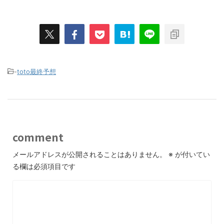
-
toto最終予想
comment
メールアドレスが公開されることはありません。
※
が付いてい
る欄は必須項目です