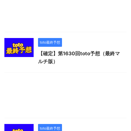
toto最終予想
【確定】第1630回toto予想（最終マ
ルチ版）
toto最終予想