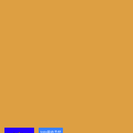
toto最終予想