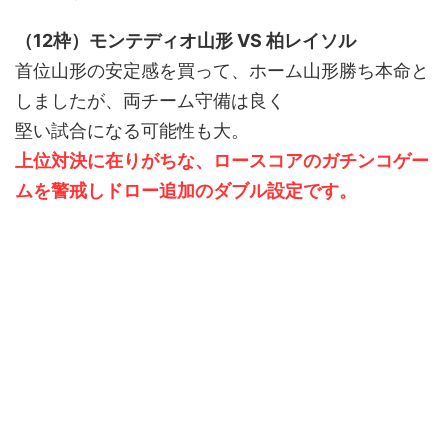
（12枠）モンテディオ山形 VS 柏レイソル
首位山形の安定感を買って、ホーム山形勝ち本命と
しましたが、両チーム守備は良く
堅い試合になる可能性も大。
上位対決に在りがちな、ロースコアのガチンコゲー
ムを警戒しドロー追加のダブル設定です。