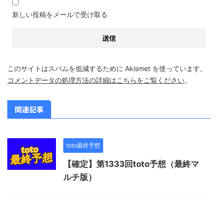
新しい投稿をメールで受け取る
このサイトはスパムを低減するために Akismet を使っています。
コメントデータの処理方法の詳細はこちらをご覧ください
。
関連記事
toto最終予想
【確定】第1333回toto予想（最終マ
ルチ版）