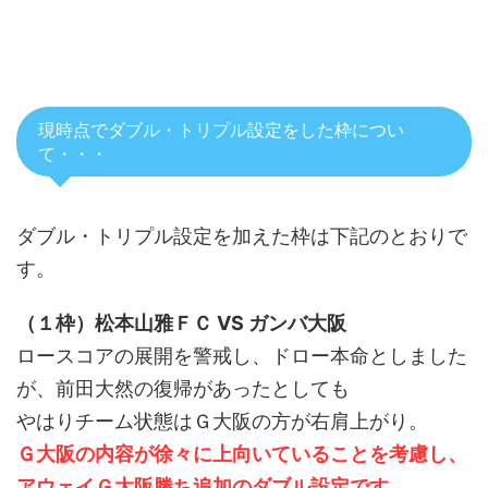
現時点でダブル・トリプル設定をした枠につい
て・・・
ダブル・トリプル設定を加えた枠は下記のとおりで
す。
（１枠）松本山雅ＦＣ VS ガンバ大阪
ロースコアの展開を警戒し、ドロー本命としました
が、前田大然の復帰があったとしても
やはりチーム状態はＧ大阪の方が右肩上がり。
Ｇ大阪の内容が徐々に上向いていることを考慮し、
アウェイＧ大阪勝ち追加のダブル設定です。