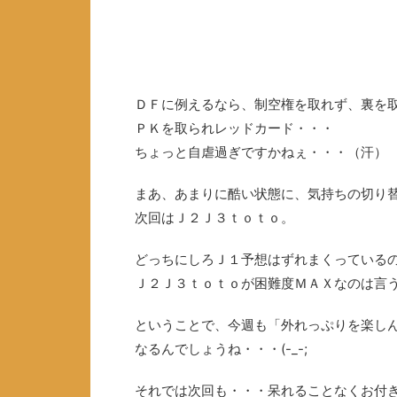
ＤＦに例えるなら、制空権を取れず、裏を
ＰＫを取られレッドカード・・・
ちょっと自虐過ぎですかねぇ・・・（汗）
まあ、あまりに酷い状態に、気持ちの切り
次回はＪ２Ｊ３ｔｏｔｏ。
どっちにしろＪ１予想はずれまくっている
Ｊ２Ｊ３ｔｏｔｏが困難度ＭＡＸなのは言
ということで、今週も「外れっぷりを楽し
なるんでしょうね・・・(-_-;
それでは次回も・・・呆れることなくお付