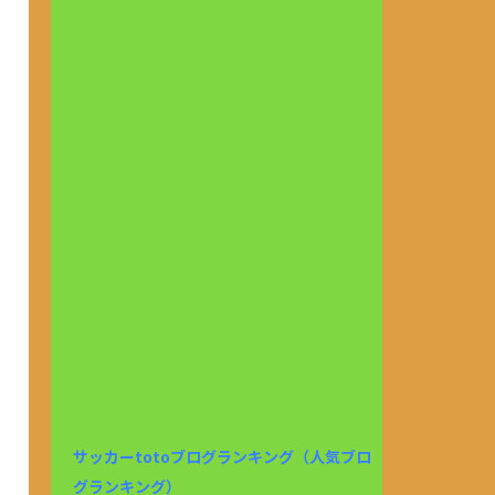
サッカーtotoブログランキング（人気ブロ
グランキング）