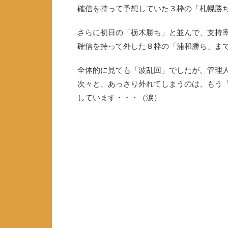
確信を持って予想していた３枠の「札幌勝
さらに初日の「栃木勝ち」と並んで、支持率
確信を持って外した８枠の「浦和勝ち」ま
全体的に見ても「波乱回」でしたが、管理
次々と、あっさり外れてしまうのは、もう
しています・・・（涙）