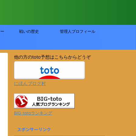
リー
戦いの歴史
管理人プロフィール
他の方のtoto予想はこちらからどうぞ
にほんブログ村
BIG･totoランキング
スポンサーリンク