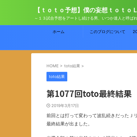
【ｔｏｔｏ予想】僕の妄想ｔｏｔｏ
～１３試合予想をアートし続ける男、いつか達人と呼ば
ホーム
このブログについて
2
HOME
>
toto結果
>
toto結果
第1077回toto最終結果
2019年3月17日
前回とは打って変わって波乱続きだったＪリーグ
最終結果が出ました。