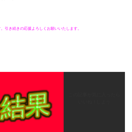
す。引き続きの応援よろしくお願いいたします。
この記事が気に入ったら
いいね ! しよう