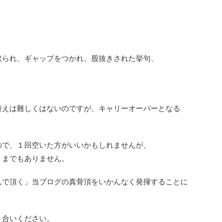
取られ、ギャップをつかれ、股抜きされた挙句、
替えは難しくはないのですが、キャリーオーバーとなる
ので、１回空いた方がいいかもしれませんが、
うまでもありません。
んで頂く」当ブログの真骨頂をいかんなく発揮することに
き合いください。