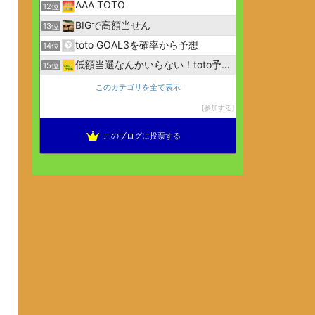
AAA TOTO
12位
BIGで高額当せん
13位
toto GOAL3を確率から予想
14位
低額当選なんかいらない！toto予想β
15位
このカテゴリを全て表示
参加する
このブログに投票する