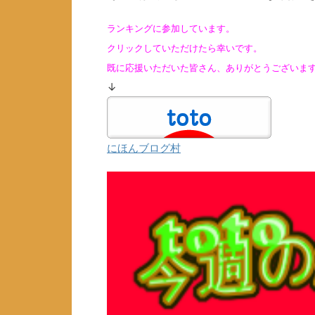
ランキングに参加しています。
クリックしていただけたら幸いです。
既に応援いただいた皆さん、ありがとうございま
↓
にほんブログ村