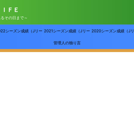
ＬＩＦＥ
れるその日まで～
022シーズン成績（Jリー
2021シーズン成績（Jリー
2020シーズン成績（J
グtoto）
管理人の独り言
グtoto）
グtoto）