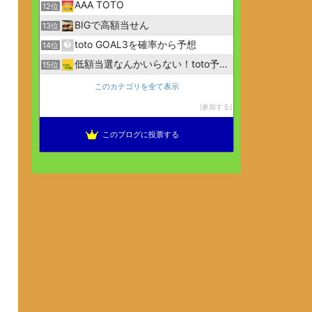
AAA TOTO
12位
BIGで高額当せん
13位
toto GOAL3を確率から予想
14位
低額当選なんかいらない！toto予想β
15位
このカテゴリを全て表示
参加する
このブログに投票する