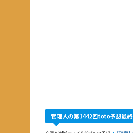
管理人の第1442回toto予想最