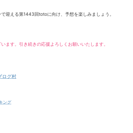
迎える第1443回totoに向け、予想を楽しみましょう。
ざいます。引き続きの応援よろしくお願いいたします。
ブログ村
ンキング