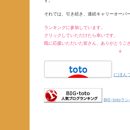
す。
それでは、引き続き、連続キャリーオーバーで
ランキングに参加しています。
クリックしていただけたら幸いです。
既に応援いただいた皆さん、ありがとうご
↓
にほん
BIG･totoラ