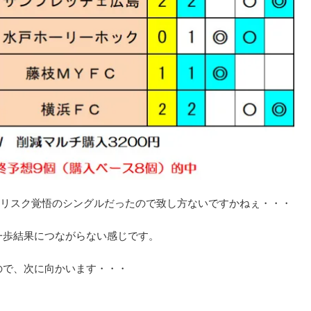
はリスク覚悟のシングルだったので致し方ないですかねぇ・・・
一歩結果につながらない感じです。
ので、次に向かいます・・・