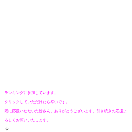
ランキングに参加しています。
クリックしていただけたら幸いです。
既に応援いただいた皆さん、ありがとうございます。引き続きの応援よ
ろしくお願いいたします。
↓