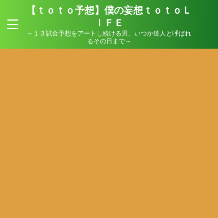
【ｔｏｔｏ予想】僕の妄想ｔｏｔｏＬ
ＩＦＥ
～１３試合予想をアートし続ける男、いつか達人と呼ばれ
るその日まで～