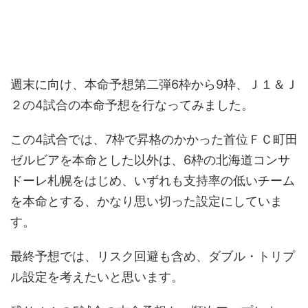
週末に向け、本命予想第二弾6枠から9枠、Ｊ１＆Ｊ
２の4試合の本命予想を行なってみました。
この4試合では、7枠で昇格のかかった首位ＦＣ町田
ゼルビアを本命とした以外は、6枠の北海道コンサ
ドーレ札幌をはじめ、いずれも支持率の低いチーム
を本命とする、かなり思い切った設定にしていま
す。
最終予想では、リスク回避も含め、ダブル・トリプ
ル設定を考えたいと思います。