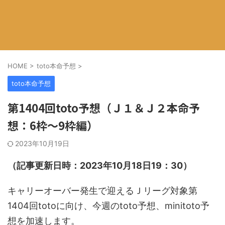
HOME
>
toto本命予想
>
toto本命予想
第1404回toto予想（Ｊ１＆Ｊ２本命予
想：6枠～9枠編）
2023年10月19日
（記事更新日時：2023年10月18日19：30）
キャリーオーバー発生で迎えるＪリーグ対象第
1404回totoに向け、今週のtoto予想、minitoto予
想を加速します。