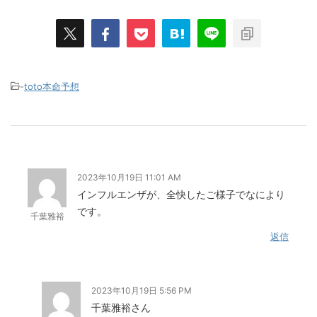
-
toto本命予想
2023年10月19日 11:01 AM
インフルエンザが、全快したご様子でなにより
です。
千葉雅裕
返信
2023年10月19日 5:56 PM
千葉雅裕さん