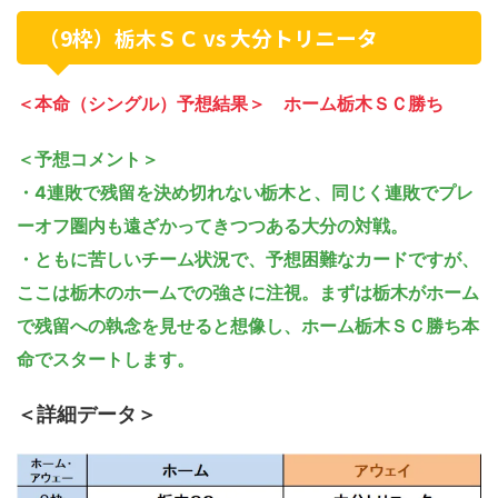
（9枠）栃木ＳＣ vs 大分トリニータ
＜本命（シングル）予想結果＞ ホーム栃木ＳＣ勝ち
＜予想コメント＞
・4連敗で残留を決め切れない栃木と、同じく連敗でプレ
ーオフ圏内も遠ざかってきつつある大分の対戦。
・ともに苦しいチーム状況で、予想困難なカードですが、
ここは栃木のホームでの強さに注視。まずは栃木がホーム
で残留への執念を見せると想像し、ホーム栃木ＳＣ勝ち本
命でスタートします。
＜詳細データ＞