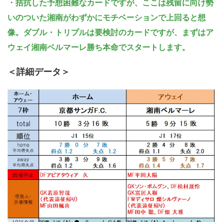
・拮抗した予想困難なカードですが、ここは残留に向け勢
いのついた湘南がわずかにモチベーションで上回ると想
像。ダブル・トリプルは要検討のカードですが、まずはア
ウェイ湘南ベルマーレ勝ち本命でスタートします。
＜詳細データ＞