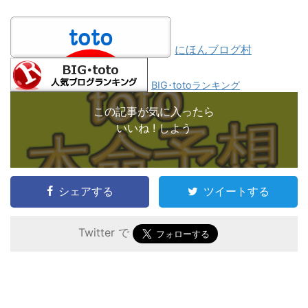
にほんブログ村
BIG･totoランキング
この記事が気に入ったら
いいね ! しよう
シェアする
ツイートする
Twitter で