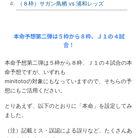
（８枠）サガン鳥栖 vs 浦和レッズ
本命予想第二弾は５枠から８枠、Ｊ１の４試
合！
本命予想第二弾は５枠から８枠、Ｊ１の４試合の本
命予想ですが、いずれも
minitotoの対象にもなっていますので、そちらの予
想にもご活用ください。
とりあえず、以下のとおりに「本命」を設定してみ
ました。
（注）記載ミス・誤認による誤りなど、たくさんあ