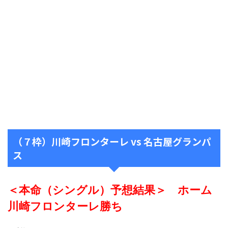
（７枠）川崎フロンターレ vs 名古屋グランパ
ス
＜本命（シングル）予想結果＞ ホーム
川崎フロンターレ勝ち