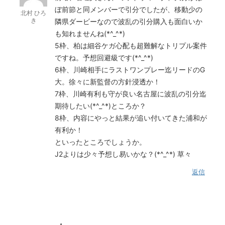
ぼ前節と同メンバーで引分でしたが、移動少の
北村 ひろ
き
隣県ダービーなので波乱の引分購入も面白いか
も知れませんね(*^_^*)
5枠、柏は細谷ケガ心配も超難解なトリプル案件
ですね。予想回避級です(*^_^*)
6枠、川崎相手にラストワンプレー迄リードのG
大。徐々に新監督の方針浸透か！
7枠、川崎有利も守が良い名古屋に波乱の引分迄
期待したい(*^_^*)ところか？
8枠、内容にやっと結果が追い付いてきた浦和が
有利か！
といったところでしょうか。
J2よりは少々予想し易いかな？(*^_^*) 草々
返信