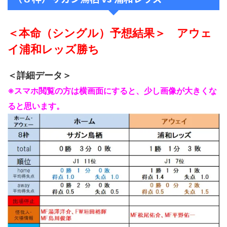
＜本命（シングル）予想結果＞ アウェ
イ浦和レッズ勝ち
＜詳細データ＞
※スマホ閲覧の方は横画面にすると、少し画像が大きくな
ると思います。