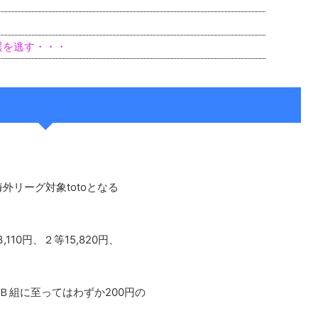
選を逃す・・・
リーグ対象totoとなる
110円、２等15,820円、
円、Ｂ組に至ってはわずか200円の