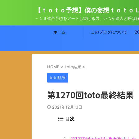
【ｔｏｔｏ予想】僕の妄想ｔｏｔｏ
～１３試合予想をアートし続ける男、いつか達人と呼ば
ホーム
このブログについて
2
HOME
>
toto結果
>
toto結果
第1270回toto最終結果
2021年12月13日
目次
第1270回totoの結果が出ました