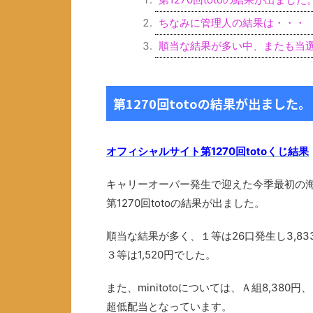
ちなみに管理人の結果は・・・
順当な結果が多い中、またも当
第1270回totoの結果が出ました。
オフィシャルサイト第1270回totoくじ結果
キャリーオーバー発生で迎えた今季最初の海外
第1270回totoの結果が出ました。
順当な結果が多く、１等は26口発生し3,833,
３等は1,520円でした。
また、minitotoについては、Ａ組8,380
超低配当となっています。