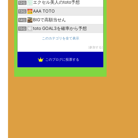
エクセル美人のtoto予想
12位
AAA TOTO
13位
BIGで高額当せん
14位
toto GOAL3を確率から予想
15位
このカテゴリを全て表示
参加する
このブログに投票する