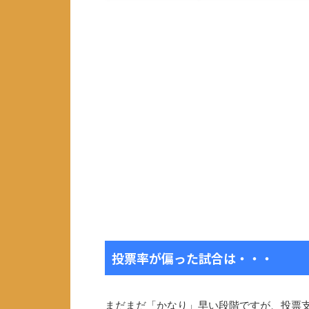
投票率が偏った試合は・・・
まだまだ「かなり」早い段階ですが、投票