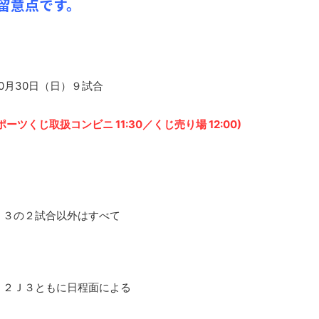
と留意点です。
）
0月30日（日）９試合
ポーツくじ取扱コンビニ 11:30／くじ売り場 12:00)
Ｊ３の２試合以外はすべて
Ｊ２Ｊ３ともに日程面による