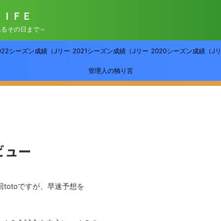
ＬＩＦＥ
れるその日まで～
022シーズン成績（Jリー
2021シーズン成績（Jリー
2020シーズン成績（J
グtoto）
管理人の独り言
グtoto）
グtoto）
レビュー
totoですが、早速予想を