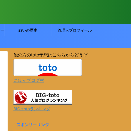
リー
戦いの歴史
管理人プロフィール
他の方のtoto予想はこちらからどうぞ
にほんブログ村
BIG･totoランキング
スポンサーリンク