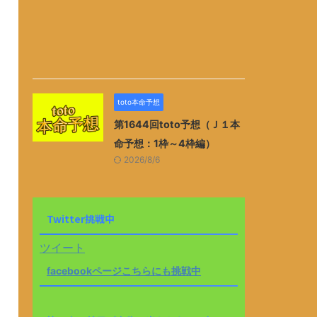
toto本命予想
第1644回toto予想（Ｊ１本
命予想：1枠～4枠編）
2026/8/6
Twitter挑戦中
ツイート
facebookページこちらにも挑戦中