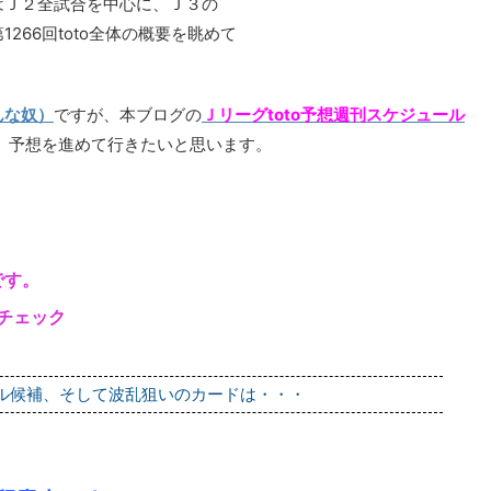
はＪ２全試合を中心に、Ｊ３の
266回toto全体の概要を眺めて
んな奴）
ですが、本ブログの
Ｊリーグtoto予想週刊スケジュール
つ、予想を進めて行きたいと思います。
です。
チェック
ル候補、そして波乱狙いのカードは・・・