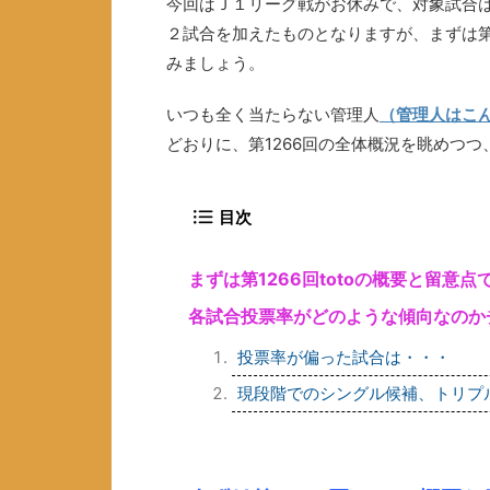
今回はＪ１リーグ戦がお休みで、対象試合
２試合を加えたものとなりますが、まずは第1
みましょう。
いつも全く当たらない管理人
（管理人はこ
どおりに、第1266回の全体概況を眺めつ
目次
まずは第1266回totoの概要と留意点
各試合投票率がどのような傾向なのか
投票率が偏った試合は・・・
現段階でのシングル候補、トリプ