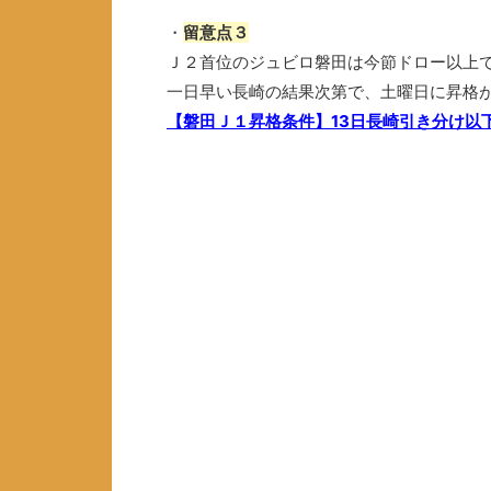
・
留意点３
Ｊ２首位のジュビロ磐田は今節ドロー以上
一日早い長崎の結果次第で、土曜日に昇格
【磐田Ｊ１昇格条件】13日長崎引き分け以