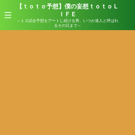
【ｔｏｔｏ予想】僕の妄想ｔｏｔｏＬ
ＩＦＥ
～１３試合予想をアートし続ける男、いつか達人と呼ばれ
るその日まで～