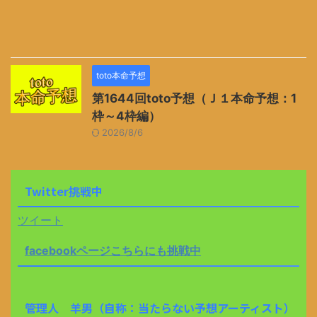
toto本命予想
第1644回toto予想（Ｊ１本命予想：1
枠～4枠編）
2026/8/6
Twitter挑戦中
ツイート
facebookページこちらにも挑戦中
管理人 羊男（自称：当たらない予想アーティスト）