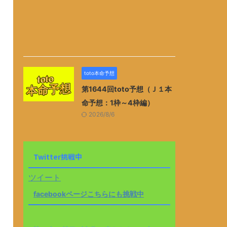
toto本命予想
第1644回toto予想（Ｊ１本
命予想：1枠～4枠編）
2026/8/6
Twitter挑戦中
ツイート
facebookページこちらにも挑戦中