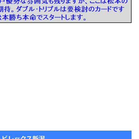
 アルビレックス新潟