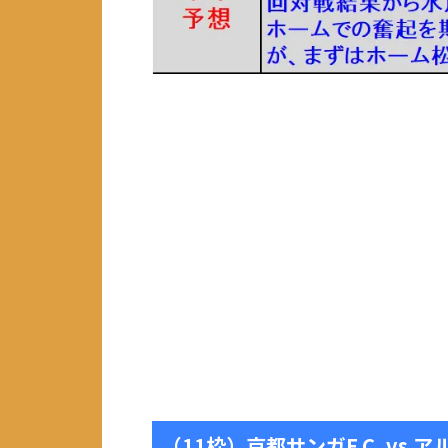
（11枠）京都サンガF.C. vs