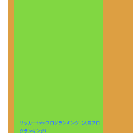
サッカーtotoブログランキング（人気ブロ
グランキング）