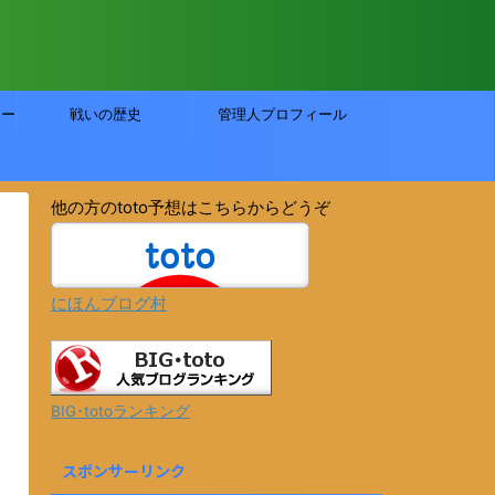
リー
戦いの歴史
管理人プロフィール
他の方のtoto予想はこちらからどうぞ
にほんブログ村
BIG･totoランキング
スポンサーリンク