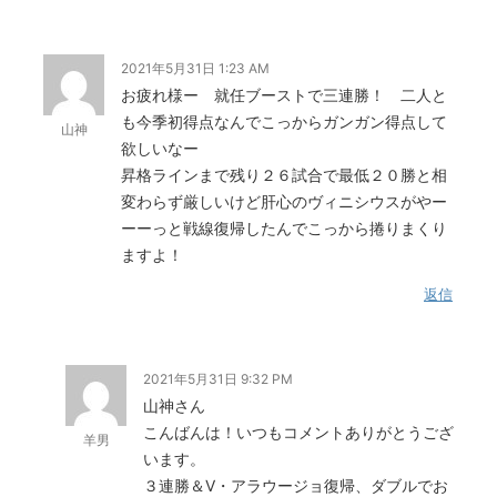
2021年5月31日 1:23 AM
お疲れ様ー 就任ブーストで三連勝！ 二人と
も今季初得点なんでこっからガンガン得点して
山神
欲しいなー
昇格ラインまで残り２６試合で最低２０勝と相
変わらず厳しいけど肝心のヴィニシウスがやー
ーーっと戦線復帰したんでこっから捲りまくり
ますよ！
返信
2021年5月31日 9:32 PM
山神さん
こんばんは！いつもコメントありがとうござ
羊男
います。
３連勝＆Ⅴ・アラウージョ復帰、ダブルでお