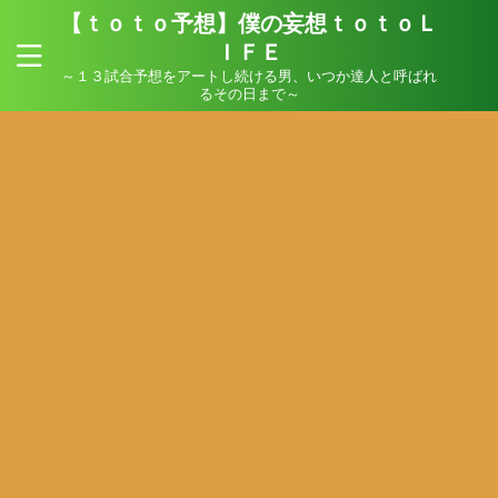
【ｔｏｔｏ予想】僕の妄想ｔｏｔｏＬ
ＩＦＥ
～１３試合予想をアートし続ける男、いつか達人と呼ばれ
るその日まで～