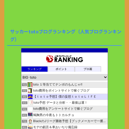
サッカーtotoブログランキング（人気ブログランキン
グ）
ランキング
ポイント
ブロ画
toto １等当ててナンボのもんじゃ!!
1位
toto費用をポイントサイトで稼ぐブログ
2位
【ｔｏｔｏ予想】僕の妄想ｔｏｔｏＬＩＦＥ
3位
toto予想 データと分析・・最後は運！
4位
toto費用をアンケートサイトで稼ぐブログ
5位
鳩胸男の今夜もトトカルチョ
6位
BlackのJリーグ勝敗予想【ブックメーカーで一攫千金】
7位
モデの戯言＆車おいぢり備忘録
8位