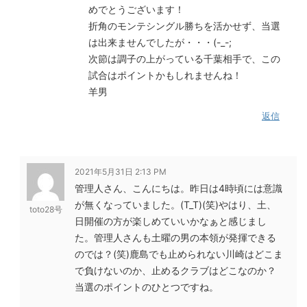
めでとうございます！
折角のモンテシングル勝ちを活かせず、当選
は出来ませんでしたが・・・(-_-;
次節は調子の上がっている千葉相手で、この
試合はポイントかもしれませんね！
羊男
返信
2021年5月31日 2:13 PM
管理人さん、こんにちは。昨日は4時頃には意識
が無くなっていました。(T_T)(笑)やはり、土、
toto28号
日開催の方が楽しめていいかなぁと感じまし
た。管理人さんも土曜の男の本領が発揮できる
のでは？(笑)鹿島でも止められない川崎はどこま
で負けないのか、止めるクラブはどこなのか？
当選のポイントのひとつですね。