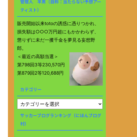
管理人 羊男（自称：当たらない予想アー
ティスト）
販売開始以来totoの誘惑に憑りつかれ、
損失額は○○○万円超にもかかわらず、
懲りずに未だ一攫千金を夢見る妄想野
郎。
＜最近の高額当選＞
第798回3等230,570円
第879回2等120,688円
カテゴリー
サッカーブログランキング（にほんブログ
村）