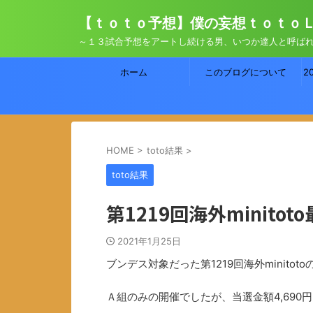
【ｔｏｔｏ予想】僕の妄想ｔｏｔｏ
～１３試合予想をアートし続ける男、いつか達人と呼ば
ホーム
このブログについて
2
HOME
>
toto結果
>
toto結果
第1219回海外minitot
2021年1月25日
ブンデス対象だった第1219回海外minito
Ａ組のみの開催でしたが、当選金額4,690