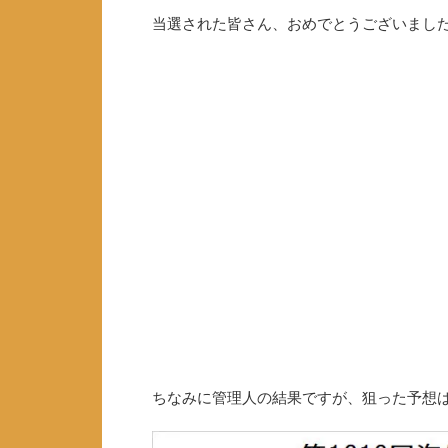
当選された皆さん、おめでとうございまし
ちなみに管理人の結果ですが、狙った予想