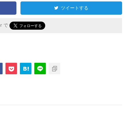
ツイートする
er で