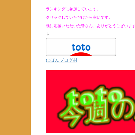
ランキングに参加しています。
クリックしていただけたら幸いです。
既に応援いただいた皆さん、ありがとうございま
↓
にほんブログ村