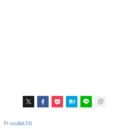
-
toto最終予想