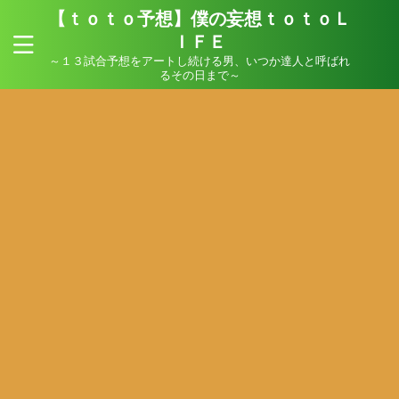
【ｔｏｔｏ予想】僕の妄想ｔｏｔｏＬ
ＩＦＥ
～１３試合予想をアートし続ける男、いつか達人と呼ばれ
るその日まで～