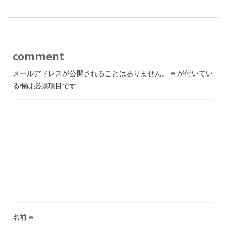
comment
メールアドレスが公開されることはありません。
※
が付いてい
る欄は必須項目です
名前
※