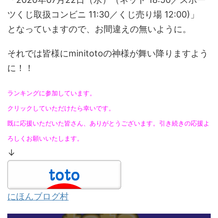
ツくじ取扱コンビニ 11:30／くじ売り場 12:00)」
となっていますので、お間違えの無いように。
それでは皆様にminitotoの神様が舞い降りますよう
に！！
ランキングに参加しています。
クリックしていただけたら幸いです。
既に応援いただいた皆さん、ありがとうございます。引き続きの応援よ
ろしくお願いいたします。
↓
にほんブログ村