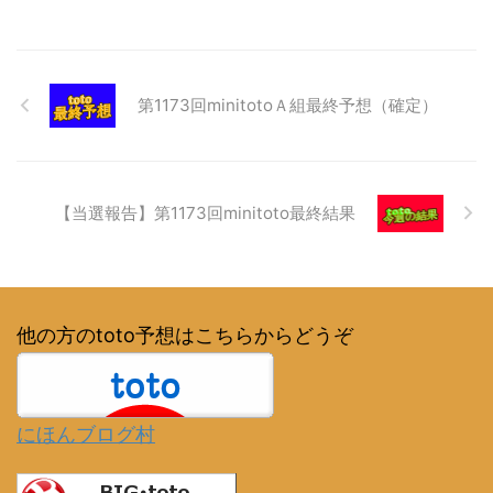
第1173回minitotoＡ組最終予想（確定）
【当選報告】第1173回minitoto最終結果
他の方のtoto予想はこちらからどうぞ
にほんブログ村