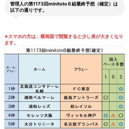
管理人の第1173回minitotoＢ組最終予想（確定）は
以下の通りです。
※スマホの方は、横画面で閲覧すると少し表が大きくなり
ます。