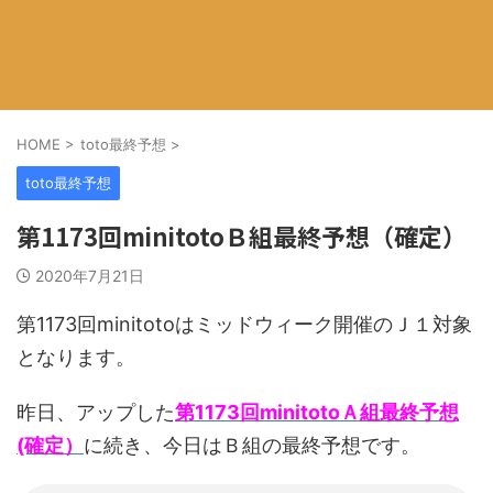
HOME
>
toto最終予想
>
toto最終予想
第1173回minitotoＢ組最終予想（確定）
2020年7月21日
第1173回minitotoはミッドウィーク開催のＪ１対象
となります。
昨日、アップした
第1173回minitotoＡ組最終予想
(確定）
に続き、今日はＢ組の最終予想です。