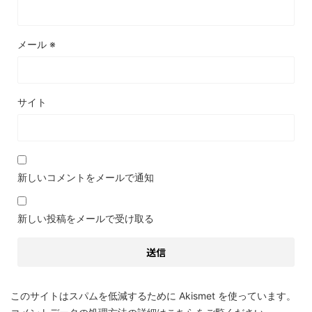
メール
※
サイト
新しいコメントをメールで通知
新しい投稿をメールで受け取る
このサイトはスパムを低減するために Akismet を使っています。