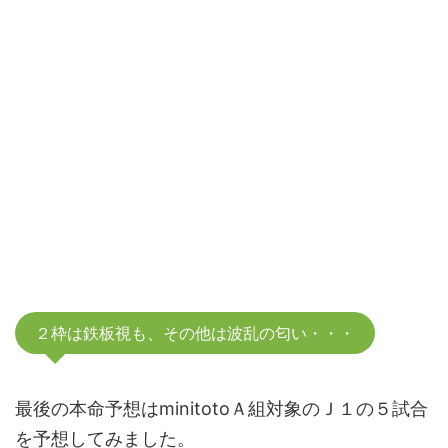
２枠は鉄板視も、その他は波乱の匂い・・・
最後の本命予想はminitotoＡ組対象のＪ１の５試合
を予想してみました。