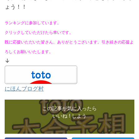
ょう！！
ランキングに参加しています。
クリックしていただけたら幸いです。
既に応援いただいた皆さん、ありがとうございます。引き続きの応援よ
ろしくお願いいたします。
↓
にほんブログ村
この記事が気に入ったら
いいね ! しよう