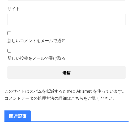
サイト
新しいコメントをメールで通知
新しい投稿をメールで受け取る
このサイトはスパムを低減するために Akismet を使っています。
コメントデータの処理方法の詳細はこちらをご覧ください
。
関連記事