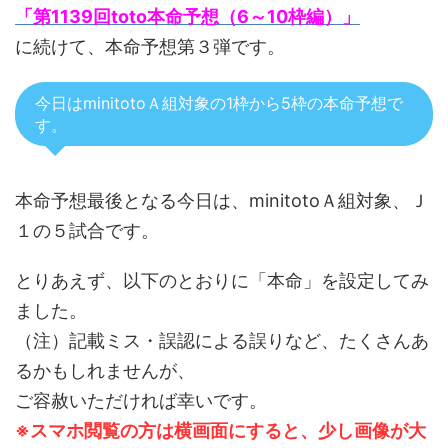
「第1139回toto本命予想（6～10枠編）」
に続けて、本命予想第３弾です。
今日はminitotoＡ組対象の1枠から5枠の本命予想で
す。
本命予想最後となる今日は、minitotoＡ組対象、Ｊ
１の５試合です。
とりあえず、以下のとおりに「本命」を設定してみ
ました。
（注）記載ミス・誤認による誤りなど、たくさんあ
るかもしれませんが、
ご容赦いただければ幸いです。
※スマホ閲覧の方は横画面にすると、少し画像が大