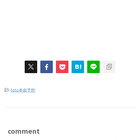
-
toto本命予想
comment