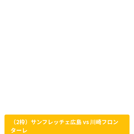
（2枠）サンフレッチェ広島 vs 川崎フロン
ターレ