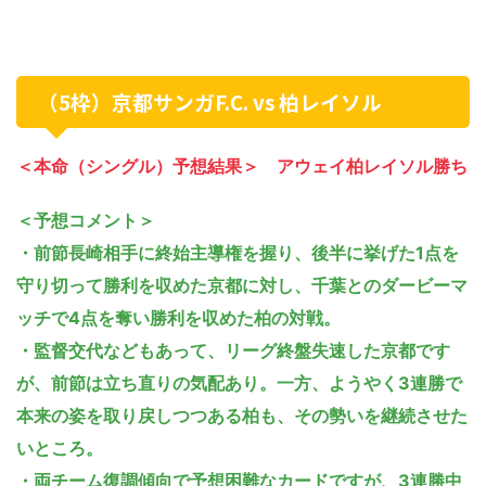
（5枠）京都サンガF.C. vs 柏レイソル
＜本命（シングル）予想結果＞ アウェイ柏レイソル勝ち
＜予想コメント＞
・前節長崎相手に終始主導権を握り、後半に挙げた1点を
守り切って勝利を収めた京都に対し、千葉とのダービーマ
ッチで4点を奪い勝利を収めた柏の対戦。
・監督交代などもあって、リーグ終盤失速した京都です
が、前節は立ち直りの気配あり。一方、ようやく3連勝で
本来の姿を取り戻しつつある柏も、その勢いを継続させた
いところ。
・両チーム復調傾向で予想困難なカードですが、3連勝中