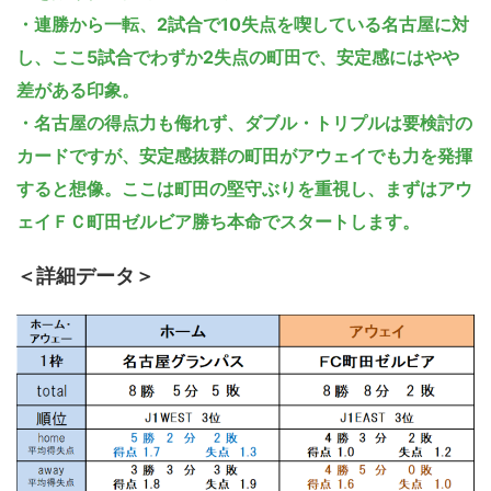
・連勝から一転、2試合で10失点を喫している名古屋に対
し、ここ5試合でわずか2失点の町田で、安定感にはやや
差がある印象。
・名古屋の得点力も侮れず、ダブル・トリプルは要検討の
カードですが、安定感抜群の町田がアウェイでも力を発揮
すると想像。ここは町田の堅守ぶりを重視し、まずはアウ
ェイＦＣ町田ゼルビア勝ち本命でスタートします。
＜詳細データ＞