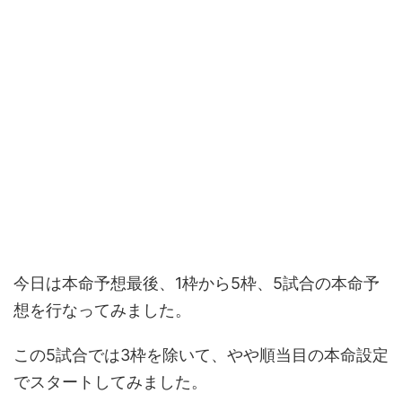
今日は本命予想最後、1枠から5枠、5試合の本命予
想を行なってみました。
この5試合では3枠を除いて、やや順当目の本命設定
でスタートしてみました。