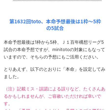
第1632回toto、本命予想最後は1枠～5枠
の5試合
本命予想最後は1枠から5枠、Ｊ１百年構想リーグ5
試合の本命予想ですが、minitotoの対象にもなって
いますので、そちらの予想にもご活用ください。
とりあえず、以下のとおりに「本命」を設定してみ
ました。
（注）記載ミス・誤認による誤りなど、たくさんあ
るかもしれませんが、ご容赦いただければ幸いで
す。