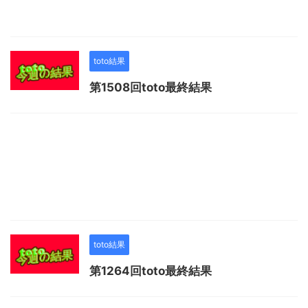
toto結果
第1508回toto最終結果
toto結果
第1264回toto最終結果