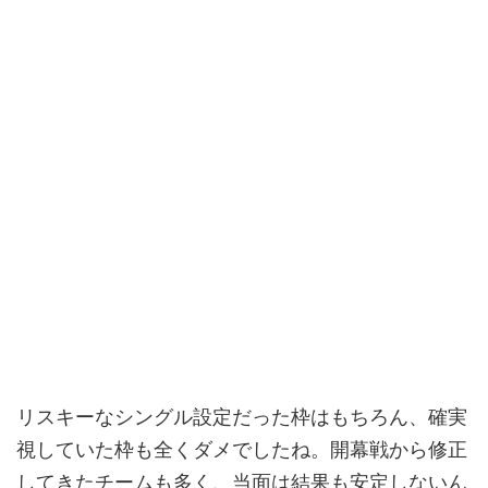
リスキーなシングル設定だった枠はもちろん、確実
視していた枠も全くダメでしたね。開幕戦から修正
してきたチームも多く、当面は結果も安定しないん