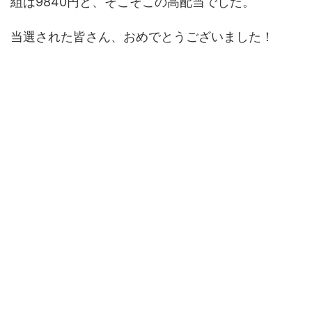
組は9840円と、そこそこの高配当でした。
当選された皆さん、おめでとうございました！