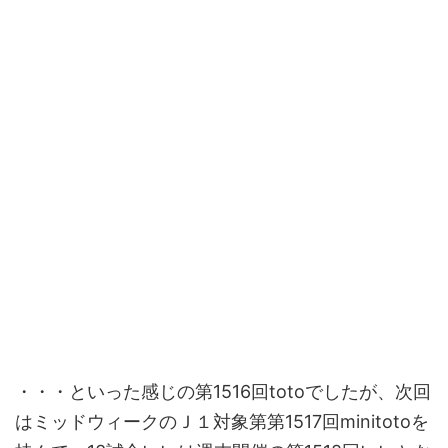
・・・といった感じの第1516回totoでしたが、次回
はミッドウィークのＪ１対象第第1517回minitotoを