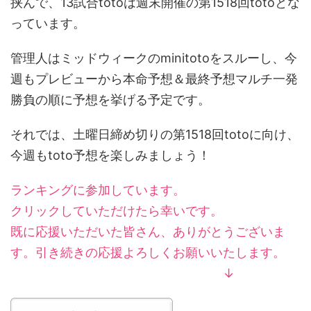
挟んで、13試合totoは週末開催の第1518回totoとな
っています。
管理人はミッドウィークのminitotoをスルーし、今
週もプレビューから本命予想＆最終予想マルチ一発
勝負の順に予想を挙げる予定です。
それでは、土曜日締め切りの第1518回totoに向け、
今週もtoto予想を楽しみましょう！
ランキングに参加しています。
クリックしていただけたら幸いです。
既に応援いただいた皆さん、ありがとうございま
す。引き続きの応援よろしくお願いいたします。
↓