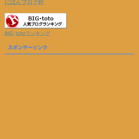
にほんブログ村
BIG･totoランキング
スポンサーリンク