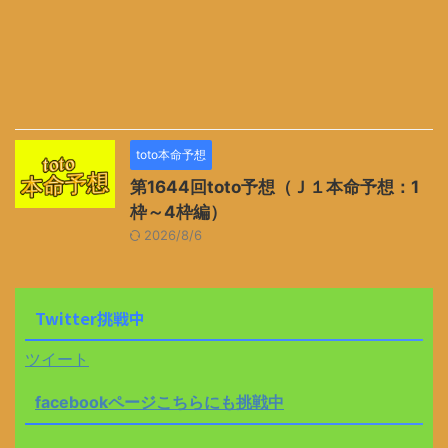
toto本命予想
第1644回toto予想（Ｊ１本命予想：1
枠～4枠編）
2026/8/6
Twitter挑戦中
ツイート
facebookページこちらにも挑戦中