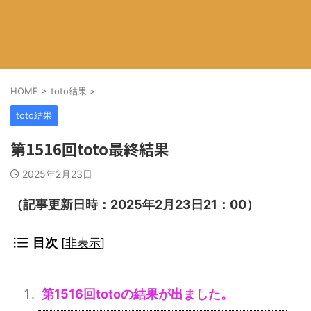
HOME
>
toto結果
>
toto結果
第1516回toto最終結果
2025年2月23日
（記事更新日時：2025年2月23日21：00）
目次
[
非表示
]
第1516回totoの結果が出ました。