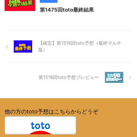
第1475回toto最終結果
【確定】第1516回toto予想（最終マルチ
版）
第1518回toto予想プレビュー
他の方のtoto予想はこちらからどうぞ