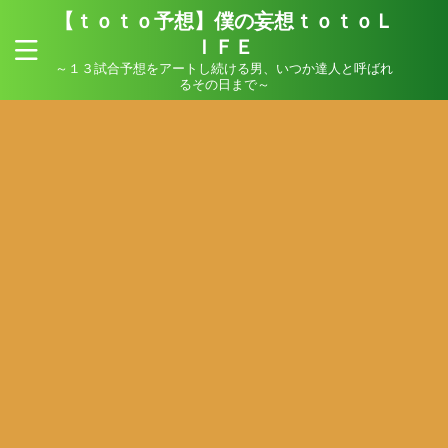
【ｔｏｔｏ予想】僕の妄想ｔｏｔｏＬ
ＩＦＥ
～１３試合予想をアートし続ける男、いつか達人と呼ばれ
るその日まで～