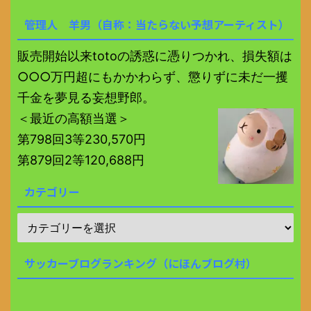
管理人 羊男（自称：当たらない予想アーティスト）
販売開始以来totoの誘惑に憑りつかれ、損失額は
○○○万円超にもかかわらず、懲りずに未だ一攫
千金を夢見る妄想野郎。
＜最近の高額当選＞
第798回3等230,570円
第879回2等120,688円
カテゴリー
サッカーブログランキング（にほんブログ村）