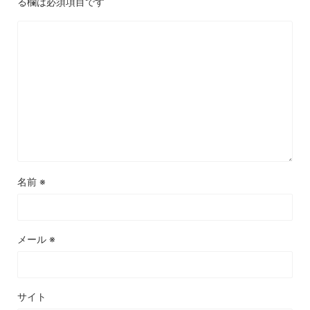
る欄は必須項目です
名前
※
メール
※
サイト