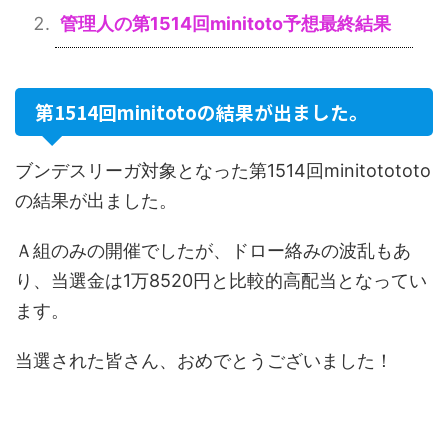
管理人の第1514回minitoto予想最終結果
第1514回minitotoの結果が出ました。
ブンデスリーガ対象となった第1514回minitotototo
の結果が出ました。
Ａ組のみの開催でしたが、ドロー絡みの波乱もあ
り、当選金は1万8520円と比較的高配当となってい
ます。
当選された皆さん、おめでとうございました！