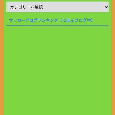
サッカーブログランキング（にほんブログ村）