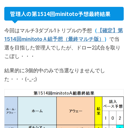
管理人の第1514回minitoto予想最終結果
今回はマルチ3ダブル1トリプルの予想
（
【確定】第
1514回minitotoＡ組予想（最終マルチ版）
）
で当
選を目指した管理人でしたが、ドロー2試合を取り
こぼし・・・
結果的に3個的中のみで当選なりませんでし
た・・・(-_-;)