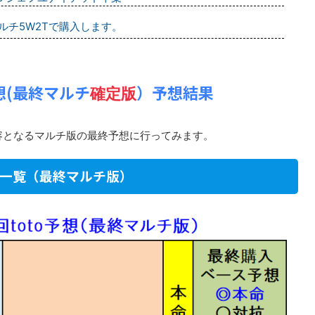
マルチ5W2Tで購入します。
予想(最終マルチ
）予想結果
確定版
容となるマルチ版の最終予想に行ってみます。
結果一覧（最終マルチ版）