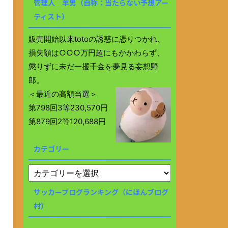
管理人 羊男（自称：当たらない予想アー
ティスト）
販売開始以来totoの誘惑に憑りつかれ、
損失額は○○○万円超にもかかわらず、
懲りずに未だ一攫千金を夢見る妄想野
郎。
＜最近の高額当選＞
第798回3等230,570円
第879回2等120,688円
カテゴリー
サッカーブログランキング（にほんブログ
村）