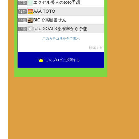
エクセル美人のtoto予想
12位
AAA TOTO
13位
BIGで高額当せん
14位
toto GOAL3を確率から予想
15位
このカテゴリを全て表示
参加する
このブログに投票する