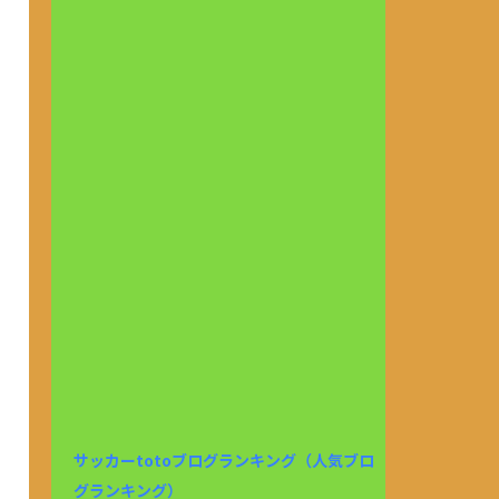
サッカーtotoブログランキング（人気ブロ
グランキング）