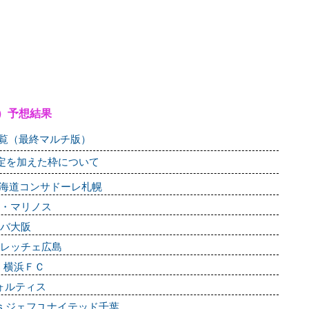
版）予想結果
果一覧（最終マルチ版）
定を加えた枠について
 北海道コンサドーレ札幌
Ｆ・マリノス
ンバ大阪
フレッチェ広島
s 横浜ＦＣ
ヴォルティス
vs ジェフユナイテッド千葉