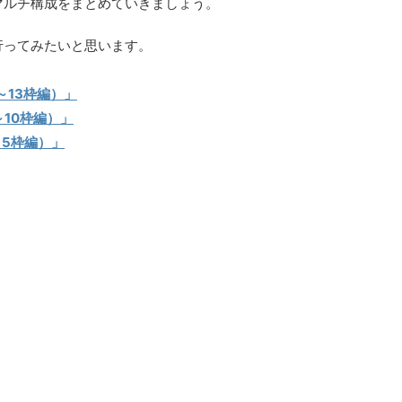
マルチ構成をまとめていきましょう。
行ってみたいと思います。
～13枠編）」
～10枠編）」
～5枠編）」