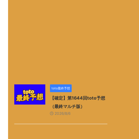
toto最終予想
【確定】第1644回toto予想
（最終マルチ版）
2026/8/6