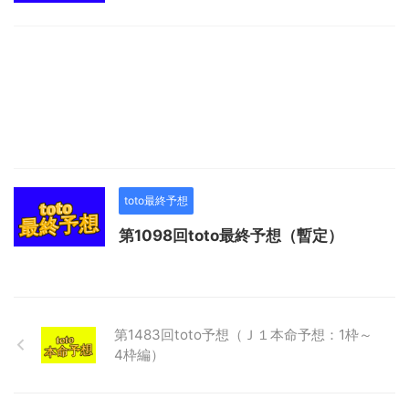
toto最終予想
第1098回toto最終予想（暫定）
第1483回toto予想（Ｊ１本命予想：1枠～
4枠編）