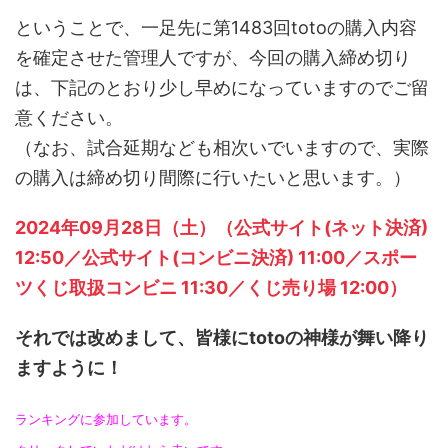
ということで、一足先に第1483回totoの購入内容
を確定させた管理人ですが、今回の購入締め切り
は、下記のとおり少し早めになっていますのでご留
意ください。
（なお、試合延期なども相次いでいますので、実際
の購入は締め切り間際に行いたいと思います。）
2024年09月28日（土）（公式サイト(ネット決済)
12:50／公式サイト(コンビニ決済) 11:00／スポー
ツくじ取扱コンビニ 11:30／くじ売り場 12:00）
それでは改めまして、皆様にtotoの神様が舞い降り
ますように！
ランキングに参加しています。