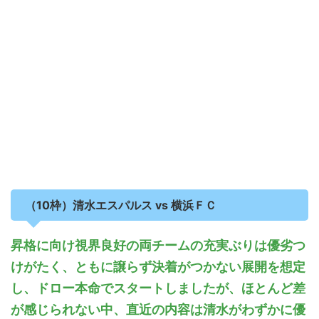
（10枠）清水エスパルス vs 横浜ＦＣ
昇格に向け視界良好の両チームの充実ぶりは優劣つ
けがたく、ともに譲らず決着がつかない展開を想定
し、ドロー本命でスタートしましたが、ほとんど差
が感じられない中、直近の内容は清水がわずかに優