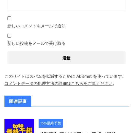
新しいコメントをメールで通知
新しい投稿をメールで受け取る
このサイトはスパムを低減するために Akismet を使っています。
コメントデータの処理方法の詳細はこちらをご覧ください
。
関連記事
toto最終予想