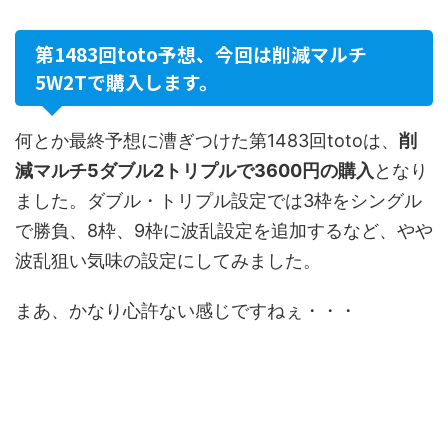
第1483回toto予想、今回は削減マルチ
5W2Tで購入します。
何とか最終予想に漕ぎつけた第1483回totoは、
削
減マルチ5ダブル2トリプルで3600円の購入
となり
ました。ダブル・トリプル設定では3枠をシングル
で勝負、8枠、9枠に波乱設定を追加するなど、やや
波乱狙い気味の設定にしてみました。
まあ、かなり心許ない感じですねぇ・・・