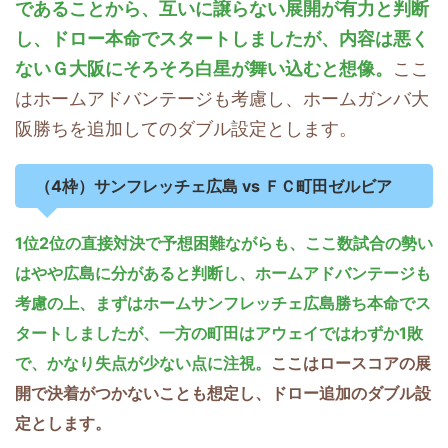
であることから、互いに譲らない展開が有力と判断
し、ドロー本命でスタートしましたが、内容は悪く
ないＧ大阪にそろそろ白星が舞い込むと想像。
ここ
はホームアドバンテージも考慮し、ホームガンバ大
阪勝ちを追加してのダブル設定とします。
（4枠）サンフレッチェ広島 vs ＦＣ町田ゼルビア
1位2位の直接対決で予想困難ながらも、ここ数試合の勢い
はやや広島に分があると判断し、ホームアドバンテージも
考慮の上、まずはホームサンフレッチェ広島勝ち本命でス
タートしましたが、一方の町田はアウェイではわずか1敗
で、かなり失点が少ない点に注視。
ここはロースコアの展
開で決着がつかないことも想定し、ドロー追加のダブル設
定とします
。