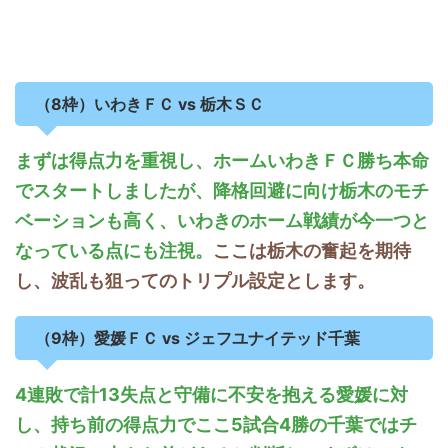
（8枠）いわきＦＣ vs 栃木ＳＣ
まずは得点力を重視し、ホームいわきＦＣ勝ち本命
でスタートしましたが、降格回避に向け栃木のモチ
ベーションも高く、いわきのホーム戦績が今一つと
なっている点にも注視。
ここは栃木の奮起を期待
し、波乱も狙ってのトリプル設定とします。
（9枠）愛媛ＦＣ vs ジェフユナイテッド千葉
4連敗で計13失点と守備に不安を抱える愛媛に対
し、持ち前の得点力でここ5試合4勝の千葉ではチ