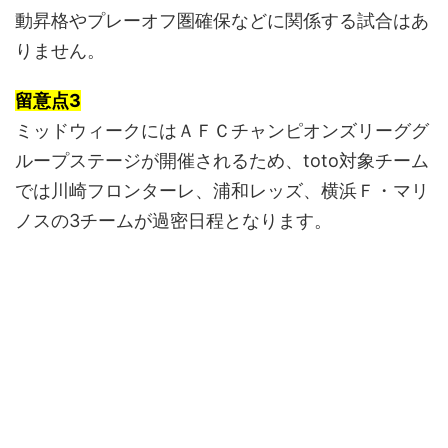
動昇格やプレーオフ圏確保などに関係する試合はあ
りません。
留意点3
ミッドウィークにはＡＦＣチャンピオンズリーググ
ループステージが開催されるため、toto対象チーム
では川崎フロンターレ、浦和レッズ、横浜Ｆ・マリ
ノスの3チームが過密日程となります。