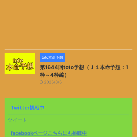
toto本命予想
第1644回toto予想（Ｊ１本命予想：1
枠～4枠編）
2026/8/6
Twitter挑戦中
ツイート
facebookページこちらにも挑戦中