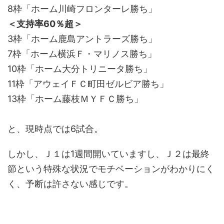
8枠「ホーム川崎フロンターレ勝ち」
＜支持率60％超＞
3枠「ホーム鹿島アントラーズ勝ち」
7枠「ホーム横浜Ｆ・マリノス勝ち」
10枠「ホーム大分トリニータ勝ち」
11枠「アウェイＦＣ町田ゼルビア勝ち」
13枠「ホーム藤枝ＭＹＦＣ勝ち」
と、現時点では6試合。
しかし、Ｊ１は1週間開いていますし、Ｊ２は最終
節という特殊な状況でモチベーションがわかりにく
く、予断は許さない感じです。