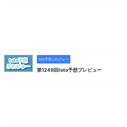
toto予想ぷれびゅー
第1249回toto予想プレビュー