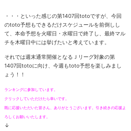
・・・といった感じの第1407回totoですが、今回
のtoto予想もできるだけスケジュールを前倒しし
て、本命予想を火曜日・水曜日で終了し、最終マル
チを木曜日中には挙げたいと考えています。
それでは週末通常開催となるＪリーグ対象の第
1407回totoに向け、今週もtoto予想を楽しみまし
ょう！！
ランキングに参加しています。
クリックしていただけたら幸いです。
既に応援いただいた皆さん、ありがとうございます。引き続きの応援よ
ろしくお願いいたします。
↓