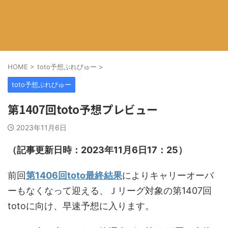
HOME
>
toto予想ぷれびゅー
>
toto予想ぷれびゅー
第1407回toto予想プレビュー
2023年11月6日
（記事更新日時：2023年11月6日17：25）
前回
第1406回toto最終結果
によりキャリーオーバ
ーもなくなって迎える、Ｊリーグ対象の第1407回
totoに向け、早速予想に入ります。