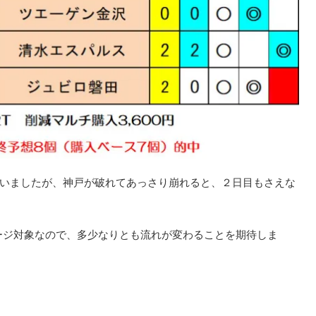
思いましたが、神戸が破れてあっさり崩れると、２日目もさえな
ージ対象なので、多少なりとも流れが変わることを期待しま