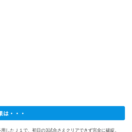
結果は・・・
多用したＪ１で、初日の3試合さえクリアできず完全に破綻。