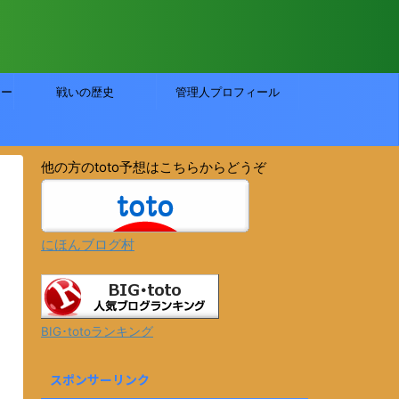
リー
戦いの歴史
管理人プロフィール
他の方のtoto予想はこちらからどうぞ
にほんブログ村
BIG･totoランキング
スポンサーリンク