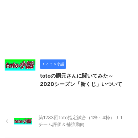
ｔｏｔｏ小話
totoの胴元さんに聞いてみた～
2020シーズン「新くじ」いついて
第1283回toto指定試合（1枠～4枠）Ｊ１
チーム評価＆補強動向