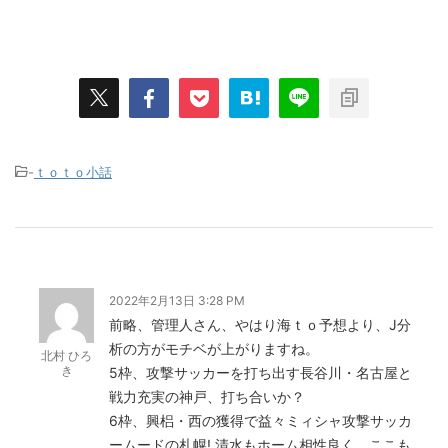
-
ｔｏｔｏ小話
2022年2月13日 3:28 PM
前略、管理人さん、やはり海ｔｏ予想より、J分
析の方がモチベが上がりますね。
北村 ひろ
き
5枠、攻撃サッカーを打ち出す長谷川・名古屋と
戦力充実の神戸、打ち合いか？
6枠、興梠・西の獲得で益々ミィシャ攻撃サッカ
ームードの札幌! 清水もホーム相性良く、ここも