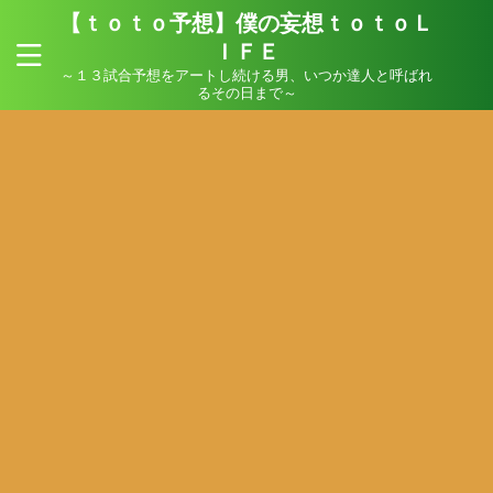
【ｔｏｔｏ予想】僕の妄想ｔｏｔｏＬ
ＩＦＥ
～１３試合予想をアートし続ける男、いつか達人と呼ばれ
るその日まで～