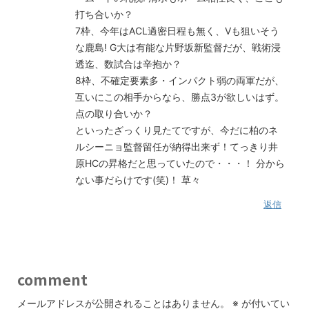
打ち合いか？
7枠、今年はACL過密日程も無く、Vも狙いそう
な鹿島! G大は有能な片野坂新監督だが、戦術浸
透迄、数試合は辛抱か？
8枠、不確定要素多・インパクト弱の両軍だが、
互いにこの相手からなら、勝点3が欲しいはず。
点の取り合いか？
といったざっくり見たてですが、今だに柏のネ
ルシーニョ監督留任が納得出来ず！てっきり井
原HCの昇格だと思っていたので・・・！ 分から
ない事だらけです(笑)！ 草々
返信
comment
メールアドレスが公開されることはありません。
※
が付いてい