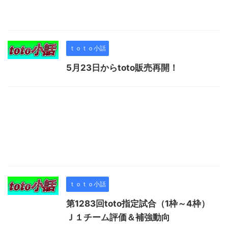
ｔｏｔｏ小話
5月23日からtoto販売再開！
ｔｏｔｏ小話
第1283回toto指定試合（1枠～4枠）
Ｊ１チーム評価＆補強動向