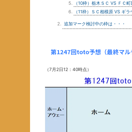
（10枠）栃木ＳＣ VS ＦＣ
（11枠）ＳＣ相模原 VS ギ
追加マーク検討中の枠は・・・
第1247回toto予想（最終
（7月2日12：40時点）