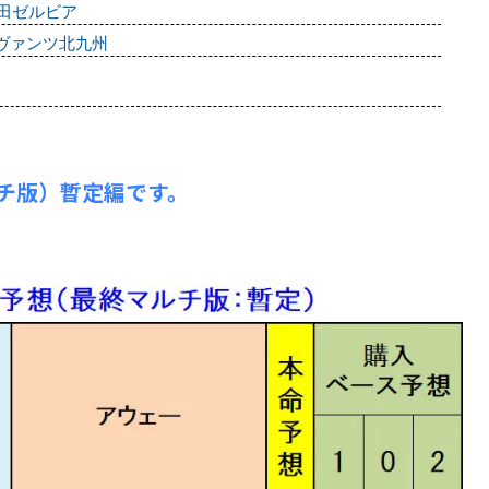
町田ゼルビア
ラヴァンツ北九州
マルチ版）暫定編です。