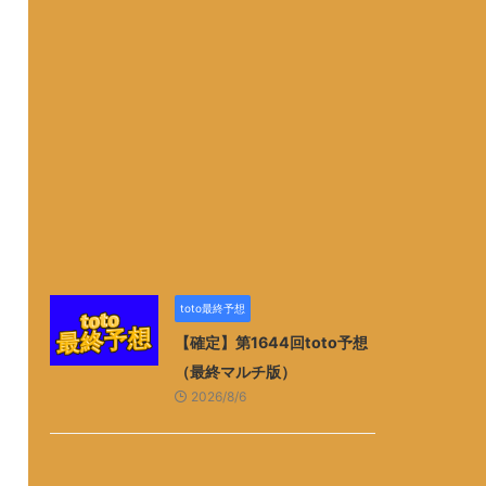
toto最終予想
【確定】第1644回toto予想
（最終マルチ版）
2026/8/6