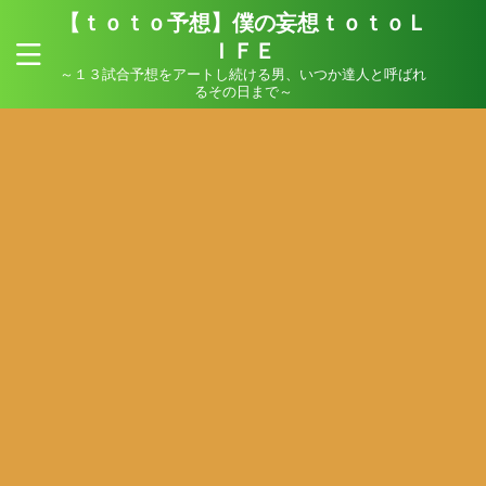
【ｔｏｔｏ予想】僕の妄想ｔｏｔｏＬ
ＩＦＥ
～１３試合予想をアートし続ける男、いつか達人と呼ばれ
るその日まで～