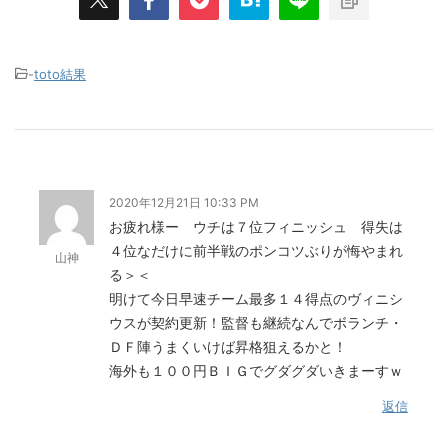
-
toto結果
2020年12月21日 10:33 PM
お疲れ様ー ウチは７位フィニッシュ 得失は
４位なだけに前半戦のポンコツぶりが悔やまれ
山神
る＞＜
明けて今日早速チーム最多１４得点のヴィニシ
ウスが契約更新！監督も継続なんでボランチ・
ＤＦ陣うまくいけば昇格狙えるかと！
海外も１００円ＢＩＧでグダグダいきまーすｗ
返信