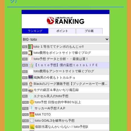
グ）
ランキング
ポイント
ブロ画
toto １等当ててナンボのもんじゃ!!
1位
toto費用をポイントサイトで稼ぐブログ
2位
toto予想 データと分析・・最後は運！
3位
【ｔｏｔｏ予想】僕の妄想ｔｏｔｏＬＩＦＥ
4位
toto費用をアンケートサイトで稼ぐブログ
5位
鳩胸男の今夜もトトカルチョ
6位
BlackのJリーグ勝敗予想【ブックメーカーで一攫千金】
7位
モデの戯言＆車おいぢり備忘録
8位
エクセル美人のtoto予想
9位
toto予想 目指せ的中率80％以上
10位
サッカーAI予想 F.A.P
11位
AAA TOTO
12位
toto GOAL3を確率から予想
13位
低額当選なんかいらない！toto予想β
14位