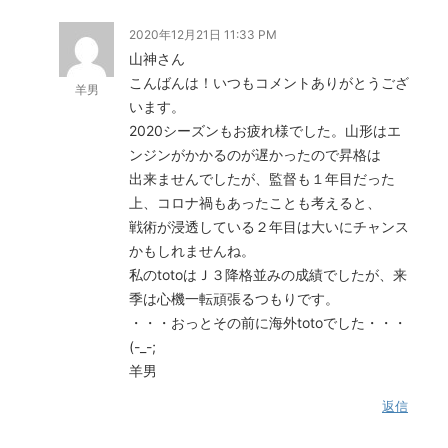
2020年12月21日 11:33 PM
山神さん
こんばんは！いつもコメントありがとうござ
羊男
います。
2020シーズンもお疲れ様でした。山形はエ
ンジンがかかるのが遅かったので昇格は
出来ませんでしたが、監督も１年目だった
上、コロナ禍もあったことも考えると、
戦術が浸透している２年目は大いにチャンス
かもしれませんね。
私のtotoはＪ３降格並みの成績でしたが、来
季は心機一転頑張るつもりです。
・・・おっとその前に海外totoでした・・・
(-_-;
羊男
返信