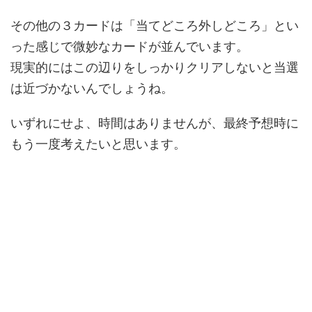
その他の３カードは「当てどころ外しどころ」とい
った感じで微妙なカードが並んでいます。
現実的にはこの辺りをしっかりクリアしないと当選
は近づかないんでしょうね。
いずれにせよ、時間はありませんが、最終予想時に
もう一度考えたいと思います。