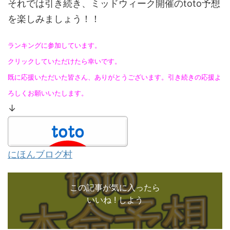
それでは引き続き、ミッドウィーク開催のtoto予想
を楽しみましょう！！
ランキングに参加しています。
クリックしていただけたら幸いです。
既に応援いただいた皆さん、ありがとうございます。引き続きの応援よ
ろしくお願いいたします。
↓
にほんブログ村
この記事が気に入ったら
いいね ! しよう