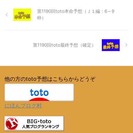
第1190回toto本命予想（Ｊ１編：6～9
枠）
第1190回toto最終予想（確定）
他の方のtoto予想はこちらからどうぞ
にほんブログ村