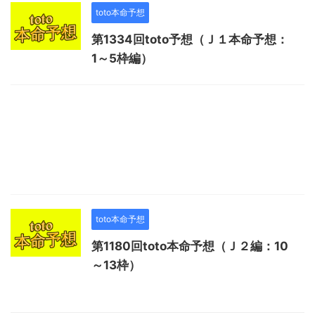
toto本命予想
第1334回toto予想（Ｊ１本命予想：
1～5枠編）
toto本命予想
第1180回toto本命予想（Ｊ２編：10
～13枠）