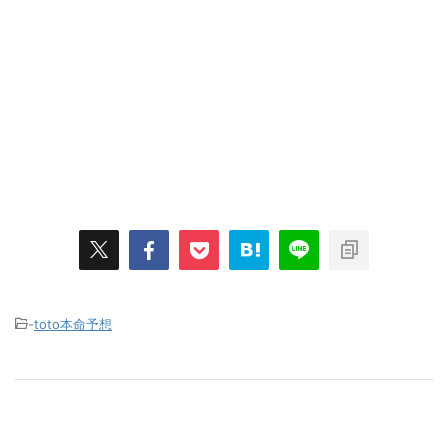
-
toto本命予想