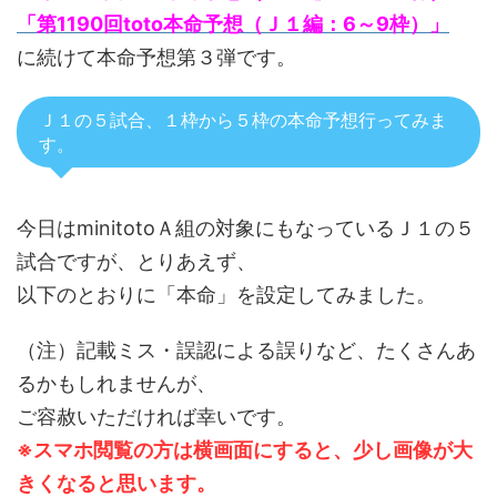
「第1190回toto本命予想（Ｊ１編：6～9枠）」
に続けて本命予想第３弾です。
Ｊ１の５試合、１枠から５枠の本命予想行ってみま
す。
今日はminitotoＡ組の対象にもなっているＪ１の５
試合ですが、とりあえず、
以下のとおりに「本命」を設定してみました。
（注）記載ミス・誤認による誤りなど、たくさんあ
るかもしれませんが、
ご容赦いただければ幸いです。
※スマホ閲覧の方は横画面にすると、少し画像が大
きくなると思います。