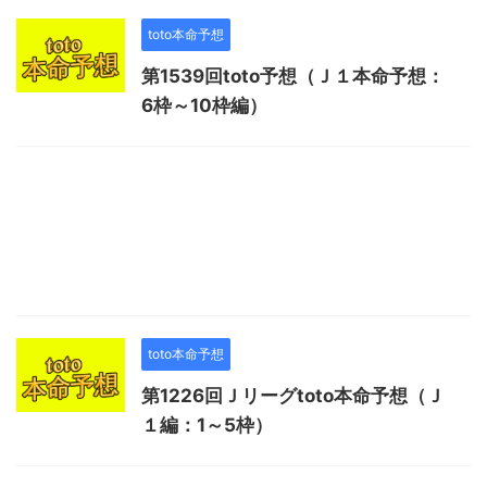
toto本命予想
第1539回toto予想（Ｊ１本命予想：
6枠～10枠編）
toto本命予想
第1226回Ｊリーグtoto本命予想（Ｊ
１編：1～5枠）