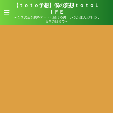
【ｔｏｔｏ予想】僕の妄想ｔｏｔｏＬ
ＩＦＥ
～１３試合予想をアートし続ける男、いつか達人と呼ばれ
るその日まで～