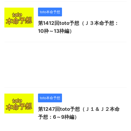
toto本命予想
第1412回toto予想（Ｊ３本命予想：
10枠～13枠編）
toto本命予想
第1247回toto予想（Ｊ１＆Ｊ２本命
予想：6～9枠編）