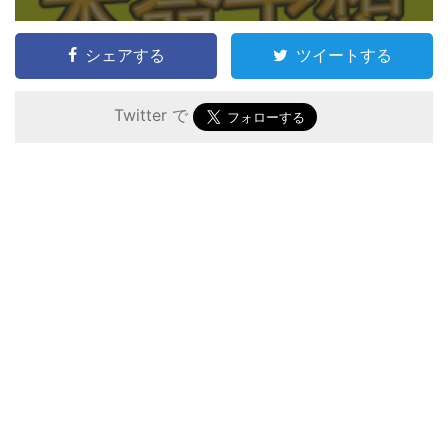
シェアする
ツイートする
Twitter で