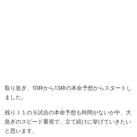
取り急ぎ、10枠から13枠の本命予想からスタートし
ました。
残りＪ１の９試合の本命予想も時間がないか中、大
急ぎのスピード重視で、立て続けに挙げていきたい
と思います。