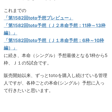
これまでの
「第1582回toto予想プレビュー」
「第1582回toto予想（Ｊ２本命予想：11枠～13枠
編）」
「第1582回toto予想（Ｊ１本命予想：6枠～10枠
編）」
に続き、本命（シングル）予想最後となる1枠から5
枠、Ｊ１の5試合です。
販売開始以来、ずっとtotoを購入し続けている管理
人ですが、各枠ごとの本命(シングル）予想に入っ
て行きたいと思います。