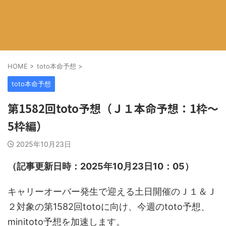
HOME
>
toto本命予想
>
toto本命予想
第1582回toto予想（Ｊ１本命予想：1枠～
5枠編）
2025年10月23日
（記事更新日時：2025年10月23日10：05）
キャリーオーバー発生で迎える土日開催のＪ１＆Ｊ
２対象の第1582回totoに向け、今週のtoto予想、
minitoto予想を加速します。