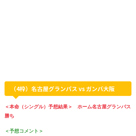
（4枠）名古屋グランパス vs ガンバ大阪
＜本命（シングル）予想結果＞ ホーム名古屋グランパス
勝ち
＜予想コメント＞