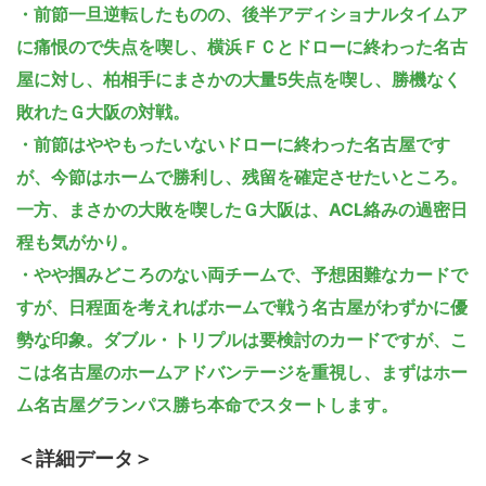
・前節一旦逆転したものの、後半アディショナルタイムア
に痛恨ので失点を喫し、横浜ＦＣとドローに終わった名古
屋に対し、柏相手にまさかの大量5失点を喫し、勝機なく
敗れたＧ大阪の対戦。
・前節はややもったいないドローに終わった名古屋です
が、今節はホームで勝利し、残留を確定させたいところ。
一方、まさかの大敗を喫したＧ大阪は、ACL絡みの過密日
程も気がかり。
・やや掴みどころのない両チームで、予想困難なカードで
すが、日程面を考えればホームで戦う名古屋がわずかに優
勢な印象。ダブル・トリプルは要検討のカードですが、こ
こは名古屋のホームアドバンテージを重視し、まずはホー
ム名古屋グランパス勝ち本命でスタートします。
＜詳細データ＞