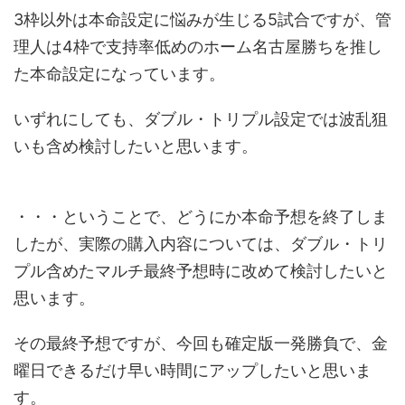
3枠以外は本命設定に悩みが生じる5試合ですが、管
理人は4枠で支持率低めのホーム名古屋勝ちを推し
た本命設定になっています。
いずれにしても、ダブル・トリプル設定では波乱狙
いも含め検討したいと思います。
・・・ということで、どうにか本命予想を終了しま
したが、実際の購入内容については、ダブル・トリ
プル含めたマルチ最終予想時に改めて検討したいと
思います。
その最終予想ですが、今回も確定版一発勝負で、金
曜日できるだけ早い時間にアップしたいと思いま
す。