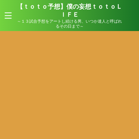
【ｔｏｔｏ予想】僕の妄想ｔｏｔｏＬ
ＩＦＥ
～１３試合予想をアートし続ける男、いつか達人と呼ばれ
るその日まで～