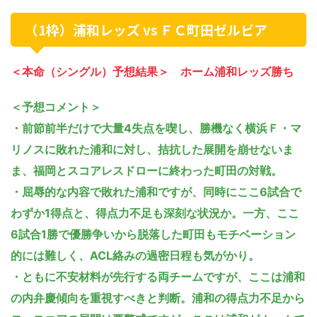
（1枠）浦和レッズ vs ＦＣ町田ゼルビア
＜本命（シングル）予想結果＞ ホーム浦和レッズ勝ち
＜予想コメント＞
・前節前半だけで大量4失点を喫し、勝機なく横浜Ｆ・マ
リノスに敗れた浦和に対し、拮抗した展開を崩せないま
ま、福岡とスコアレスドローに終わった町田の対戦。
・屈辱的な内容で敗れた浦和ですが、同時にここ6試合で
わずか1得点と、得点力不足も深刻な状況か。一方、ここ
6試合1勝で優勝争いから脱落した町田もモチベーション
的には難しく、ACL絡みの過密日程も気がかり。
・ともに不安材料が先行する両チームですが、ここは浦和
の内弁慶傾向を重視すべきと判断。浦和の得点力不足から