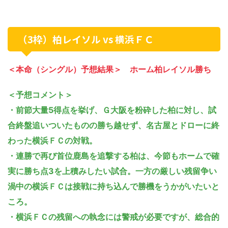
（3枠）柏レイソル vs 横浜ＦＣ
＜本命（シングル）予想結果＞ ホーム柏レイソル勝ち
＜予想コメント＞
・前節大量5得点を挙げ、Ｇ大阪を粉砕した柏に対し、試
合終盤追いついたものの勝ち越せず、名古屋とドローに終
わった横浜ＦＣの対戦。
・連勝で再び首位鹿島を追撃する柏は、今節もホームで確
実に勝ち点3を上積みしたい試合。一方の厳しい残留争い
渦中の横浜ＦＣは接戦に持ち込んで勝機をうかがいたいと
ころ。
・横浜ＦＣの残留への執念には警戒が必要ですが、総合的