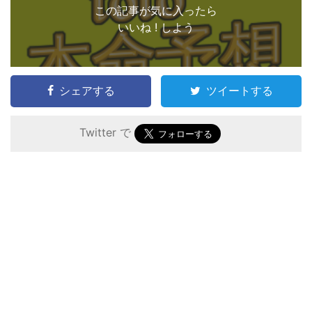
この記事が気に入ったら
いいね ! しよう
シェアする
ツイートする
Twitter で