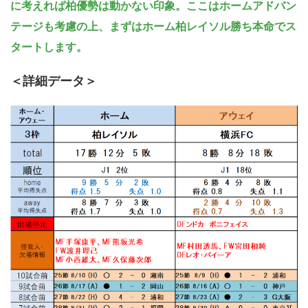
に考えれば柏優勢は動かない印象。ここはホームアドバン
テージも考慮の上、まずはホーム柏レイソル勝ち本命でス
タートします。
＜詳細データ＞