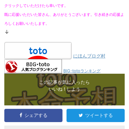
クリックしていただけたら幸いです。
既に応援いただいた皆さん、ありがとうございます。引き続きの応援よ
ろしくお願いいたします。
↓
にほんブログ村
BIG･totoランキング
この記事が気に入ったら
いいね ! しよう
シェアする
ツイートする