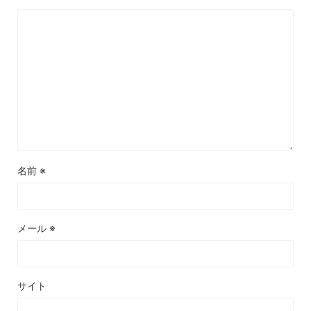
名前
※
メール
※
サイト