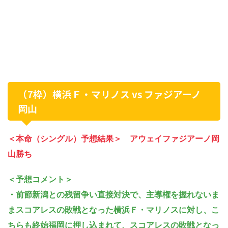
（7枠）横浜Ｆ・マリノス vs ファジアーノ
岡山
＜本命（シングル）予想結果＞ アウェイファジアーノ岡
山勝ち
＜予想コメント＞
・前節新潟との残留争い直接対決で、主導権を握れないま
まスコアレスの敗戦となった横浜Ｆ・マリノスに対し、こ
ちらも終始福岡に押し込まれて、スコアレスの敗戦となっ