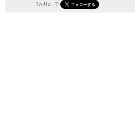
Twitter で