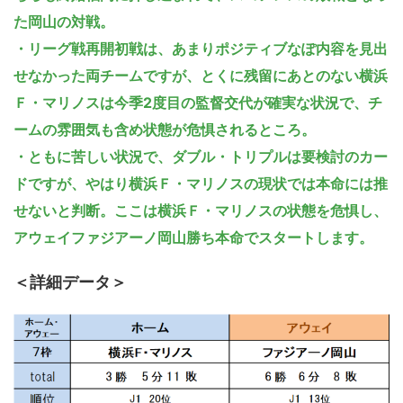
た岡山の対戦。
・リーグ戦再開初戦は、あまりポジティブなぽ内容を見出
せなかった両チームですが、とくに残留にあとのない横浜
Ｆ・マリノスは今季2度目の監督交代が確実な状況で、チ
ームの雰囲気も含め状態が危惧されるところ。
・ともに苦しい状況で、ダブル・トリプルは要検討のカー
ドですが、やはり横浜Ｆ・マリノスの現状では本命には推
せないと判断。ここは横浜Ｆ・マリノスの状態を危惧し、
アウェイファジアーノ岡山勝ち本命でスタートします。
＜詳細データ＞