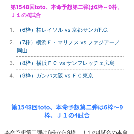
第1548回toto、本命予想第二弾は6枠～9枠、
Ｊ１の4試合
（6枠）柏レイソル vs 京都サンガF.C.
（7枠）横浜Ｆ・マリノス vs ファジアーノ
岡山
（8枠）横浜ＦＣ vs サンフレッチェ広島
（9枠）ガンバ大阪 vs ＦＣ東京
第1548回toto、本命予想第二弾は6枠～9
枠、Ｊ１の4試合
本命予想第二弾は6枠から9枠、Ｊ１の4試合の本命