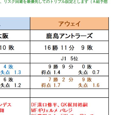
ら、リスク回避を最優先してのトリプル設定とします
（Ａ組予想