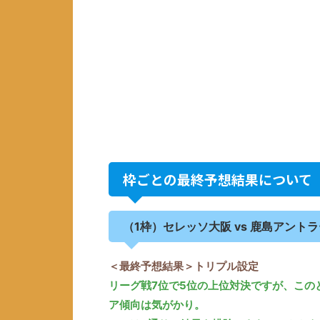
枠ごとの最終予想結果について
（1枠）セレッソ大阪 vs 鹿島アント
＜最終予想結果＞トリプル設定
リーグ戦7位で5位の上位対決ですが、この
ア傾向は気がかり。