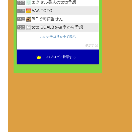
エクセル美人のtoto予想
12位
AAA TOTO
13位
BIGで高額当せん
14位
toto GOAL3を確率から予想
15位
このカテゴリを全て表示
参加する
このブログに投票する