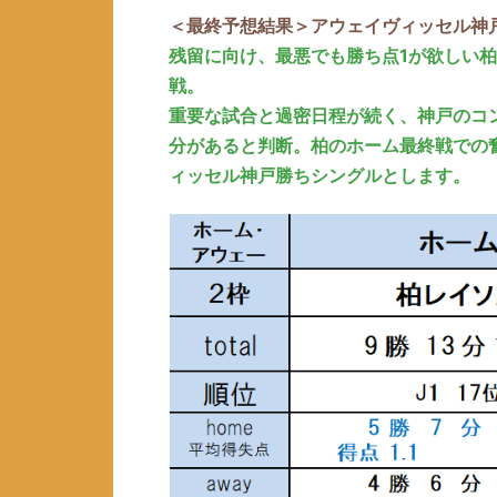
＜最終予想結果＞アウェイヴィッセル神
残留に向け、最悪でも勝ち点1が欲しい
戦。
重要な試合と過密日程が続く、神戸のコ
分があると判断。柏のホーム最終戦での
ィッセル神戸勝ちシングルとします。