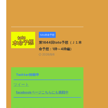
toto本命予想
第1644回toto予想（Ｊ１本
命予想：1枠～4枠編）
2026/8/6
Twitter挑戦中
ツイート
facebookページこちらにも挑戦中