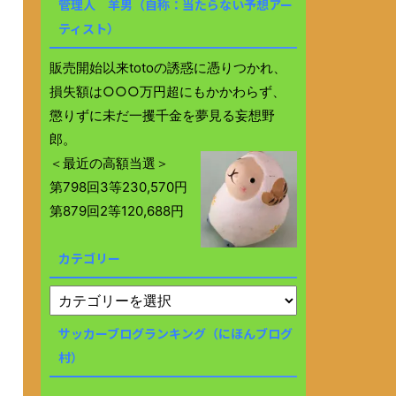
管理人 羊男（自称：当たらない予想アー
ティスト）
販売開始以来totoの誘惑に憑りつかれ、
損失額は○○○万円超にもかかわらず、
懲りずに未だ一攫千金を夢見る妄想野
郎。
＜最近の高額当選＞
第798回3等230,570円
第879回2等120,688円
カテゴリー
サッカーブログランキング（にほんブログ
村）