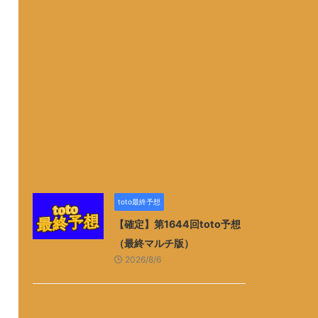
toto最終予想
【確定】第1644回toto予想
（最終マルチ版）
2026/8/6