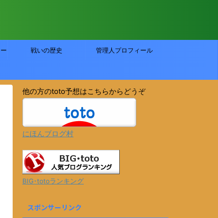
リー
戦いの歴史
管理人プロフィール
他の方のtoto予想はこちらからどうぞ
にほんブログ村
BIG･totoランキング
スポンサーリンク