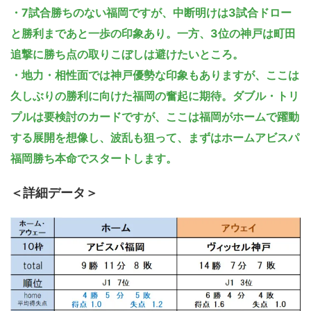
・7試合勝ちのない福岡ですが、中断明けは3試合ドロー
と勝利まであと一歩の印象あり。一方、3位の神戸は町田
追撃に勝ち点の取りこぼしは避けたいところ。
・地力・相性面では神戸優勢な印象もありますが、ここは
久しぶりの勝利に向けた福岡の奮起に期待。ダブル・トリ
プルは要検討のカードですが、ここは福岡がホームで躍動
する展開を想像し、波乱も狙って、まずはホームアビスパ
福岡勝ち本命でスタートします。
＜詳細データ＞