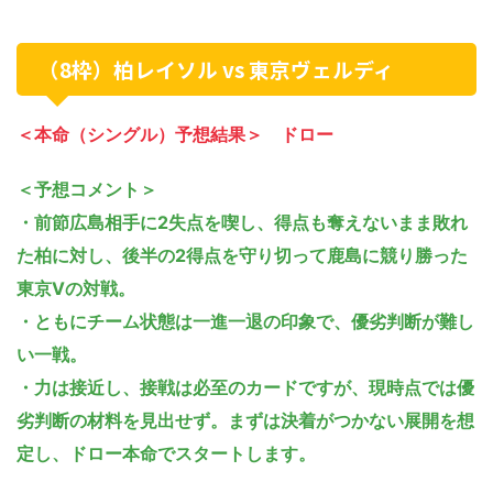
（8枠）柏レイソル vs 東京ヴェルディ
＜本命（シングル）予想結果＞ ドロー
＜予想コメント＞
・前節広島相手に2失点を喫し、得点も奪えないまま敗れ
た柏に対し、後半の2得点を守り切って鹿島に競り勝った
東京Ⅴの対戦。
・ともにチーム状態は一進一退の印象で、優劣判断が難し
い一戦。
・力は接近し、接戦は必至のカードですが、現時点では優
劣判断の材料を見出せず。まずは決着がつかない展開を想
定し、ドロー本命でスタートします。