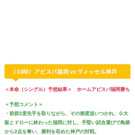
（10枠）アビスパ福岡 vs ヴィッセル神戸
＜本命（シングル）予想結果＞ ホームアビスパ福岡勝ち
＜予想コメント＞
・前節2度先手を取りながら、その都度追いつかれ、Ｇ大
阪とドローに終わった福岡に対し、手堅い試合運びで鳥栖
から2点を奪い、勝利を収めた神戸の対戦。