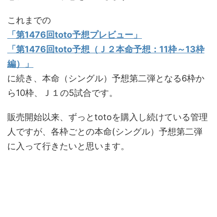
これまでの
「第1476回toto予想プレビュー」
「第1476回toto予想（Ｊ２本命予想：11枠～13枠
編）」
に続き、本命（シングル）予想第二弾となる6枠か
ら10枠、Ｊ１の5試合です。
販売開始以来、ずっとtotoを購入し続けている管理
人ですが、各枠ごとの本命(シングル）予想第二弾
に入って行きたいと思います。