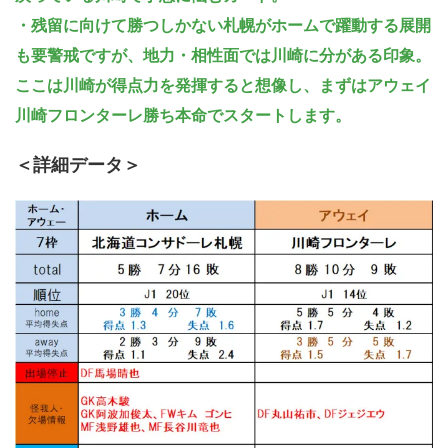
・残留に向けて勝つしかない札幌がホームで躍動する展開
も要警戒ですが、地力・相性面では川崎に分がある印象。
ここは川崎が得点力を発揮すると想像し、まずはアウェイ
川崎フロンターレ勝ち本命でスタートします。
＜詳細データ＞