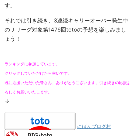
す。
それでは引き続き、3連続キャリーオーバー発生中
のＪリーグ対象第1476回totoの予想を楽しみまし
ょう！
ランキングに参加しています。
クリックしていただけたら幸いです。
既に応援いただいた皆さん、ありがとうございます。引き続きの応援よ
ろしくお願いいたします。
↓
にほんブログ村