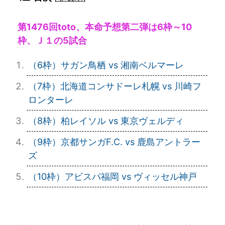
第1476回toto、本命予想第二弾は6枠～10
枠、Ｊ１の5試合
（6枠）サガン鳥栖 vs 湘南ベルマーレ
（7枠）北海道コンサドーレ札幌 vs 川崎フ
ロンターレ
（8枠）柏レイソル vs 東京ヴェルディ
（9枠）京都サンガF.C. vs 鹿島アントラー
ズ
（10枠）アビスパ福岡 vs ヴィッセル神戸