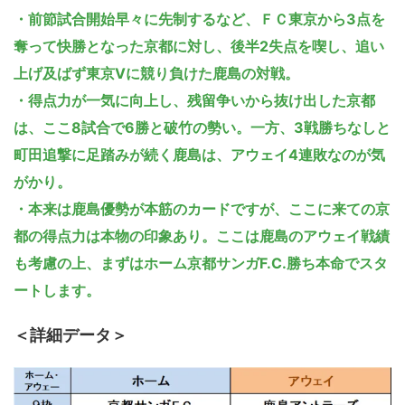
・前節試合開始早々に先制するなど、ＦＣ東京から3点を
奪って快勝となった京都に対し、後半2失点を喫し、追い
上げ及ばず東京Ⅴに競り負けた鹿島の対戦。
・得点力が一気に向上し、残留争いから抜け出した京都
は、ここ8試合で6勝と破竹の勢い。一方、3戦勝ちなしと
町田追撃に足踏みが続く鹿島は、アウェイ4連敗なのが気
がかり。
・本来は鹿島優勢が本筋のカードですが、ここに来ての京
都の得点力は本物の印象あり。ここは鹿島のアウェイ戦績
も考慮の上、まずはホーム京都サンガF.C.勝ち本命でスタ
ートします。
＜詳細データ＞