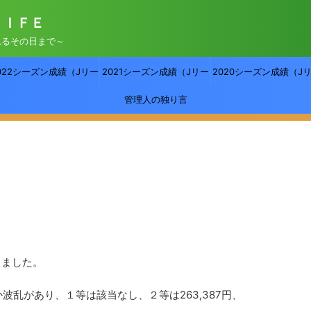
ＬＩＦＥ
れるその日まで～
022シーズン成績（Jリー
2021シーズン成績（Jリー
2020シーズン成績（J
グtoto）
管理人の独り言
グtoto）
グtoto）
出ました。
乱があり、１等は該当なし、２等は263,387円、