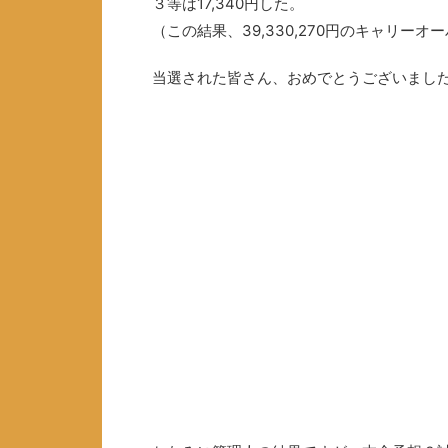
３等は17,340円した。
（この結果、39,330,270円のキャリー
当選された皆さん、おめでとうございまし