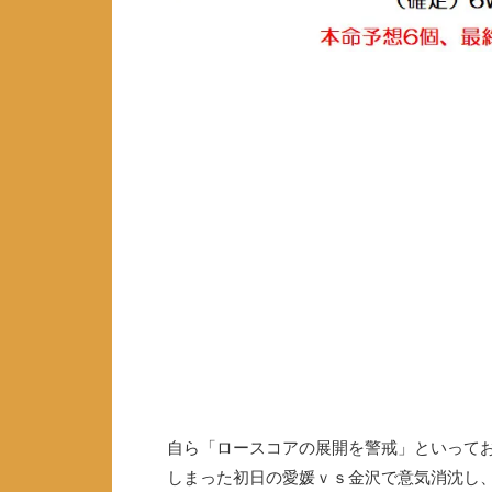
自ら「ロースコアの展開を警戒」といって
しまった初日の愛媛ｖｓ金沢で意気消沈し