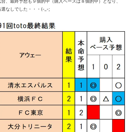
試合、最終予想も９個的中（購入ベースは８個的中）となり、
なしでした・・・(-_-;