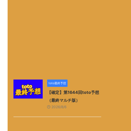
toto最終予想
【確定】第1644回toto予想
（最終マルチ版）
2026/8/6